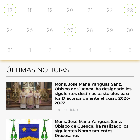
18
19
20
21
22
17
23
24
25
26
28
29
30
27
31
1
2
3
4
5
6
ÚLTIMAS NOTICIAS
Mons. José María Yanguas Sanz,
Obispo de Cuenca, ha designado los
siguientes destinos pastorales para
los Diáconos durante el curso 2026-
2027
Leer noticia »
Mons. José María Yanguas Sanz,
Obispo de Cuenca, ha realizado los
siguientes Nombramientos
Diocesanos