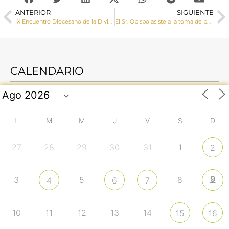
ANTERIOR
SIGUIENTE
IX Encuentro Diocesano de la Divina Misericordia
El Sr. Obispo asiste a la toma de posesión del nuevo presidente de la Audiencia Provincial de Cuenca, el magistrado José María Rives
CALENDARIO
L
M
M
J
V
S
D
27
28
29
30
31
1
2
9
3
5
8
4
6
7
10
11
12
13
14
15
16