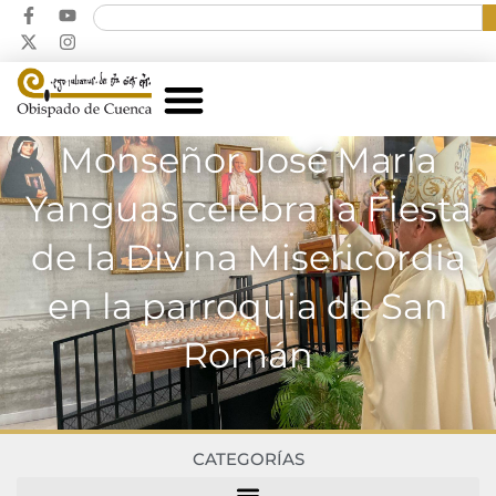
Monseñor José María
Yanguas celebra la Fiesta
de la Divina Misericordia
en la parroquia de San
Román
CATEGORÍAS