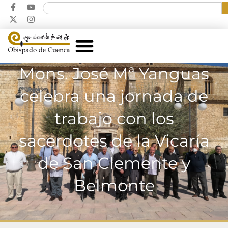
Mons. José Mª Yanguas
celebra una jornada de
trabajo con los
sacerdotes de la Vicaría
de San Clemente y
Belmonte