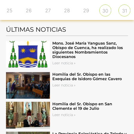
25
26
27
28
29
30
31
ÚLTIMAS NOTICIAS
Mons. José María Yanguas Sanz,
Obispo de Cuenca, ha realizado los
siguientes Nombramientos
Diocesanos
Leer noticia »
Homilía del Sr. Obispo en las
Exequias de Isidoro Gómez Cavero
Leer noticia »
Homilía del Sr. Obispo en San
Clemente el 19 de Julio
Leer noticia »
La Provincia Eclesiástica de Toledo y