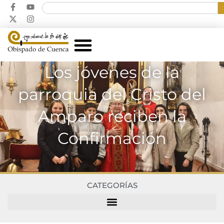
Los jóvenes de la
parroquia del Cristo del
Amparo reciben la
Confirmación
CATEGORÍAS