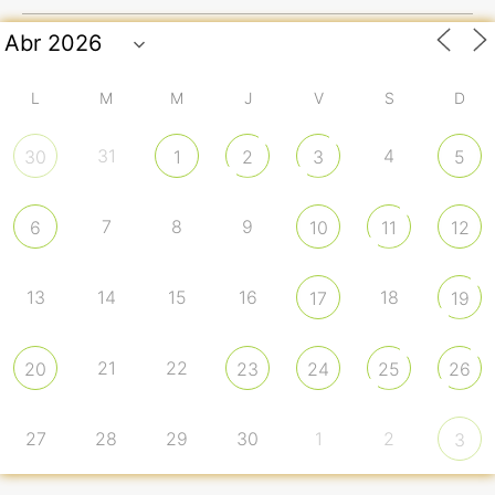
L
M
M
J
V
S
D
31
4
30
1
2
3
5
7
8
9
6
10
11
12
13
14
15
16
18
17
19
21
22
20
23
24
25
26
27
28
29
30
1
2
3