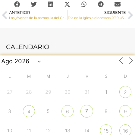
ANTERIOR
SIGUIENTE
Los jóvenes de la parroquia del Cristo del Amparo reciben la Confirmación
Día de la Iglesia diocesana 2019: «Sin tí no hay presente. Contigo hay futuro»
CALENDARIO
L
M
M
J
V
S
D
27
28
29
30
31
1
2
7
3
5
8
4
6
9
10
11
12
13
14
15
16