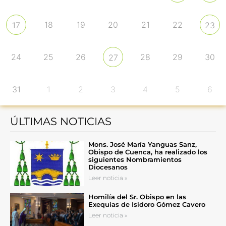
18
19
20
21
22
17
23
24
25
26
28
29
30
27
31
1
2
3
4
5
6
ÚLTIMAS NOTICIAS
Mons. José María Yanguas Sanz,
Obispo de Cuenca, ha realizado los
siguientes Nombramientos
Diocesanos
Leer noticia »
Homilía del Sr. Obispo en las
Exequias de Isidoro Gómez Cavero
Leer noticia »