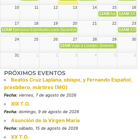
10
11
12
13
14
15
16
12AM
Asunción de la V
12AM
XX T.
17
18
19
20
21
22
23
12AM
Ejercicios Espirituales para Sacerdotes. Priego.
12AM
XXI T
24
25
26
27
28
29
30
12AM
Viaje a Lourdes Jóvenes
31
1
2
3
4
5
6
PRÓXIMOS EVENTOS
Beatos Cruz Laplana, obispo, y Fernando Español,
presbítero, mártires (MO)
Fecha:
viernes, 7 de agosto de 2026
XIX T.O.
Fecha:
domingo, 9 de agosto de 2026
Asunción de la Virgen María
Fecha:
sábado, 15 de agosto de 2026
XX T.O.