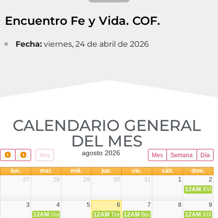
Encuentro Fe y Vida. COF.
Fecha:
viernes, 24 de abril de 2026
CALENDARIO GENERAL
DEL MES​
agosto 2026
Hoy
Mes
Semana
Día
lun.
mar.
mié.
jue.
vie.
sáb.
dom.
27
28
29
30
31
1
2
12AM
XVIII 
3
4
5
6
7
8
9
12AM
Viaje Diocesano a Japón.
12AM
Transfiguración del Señor
12AM
Beatos Cruz Laplana, obispo,
12AM
XIX T