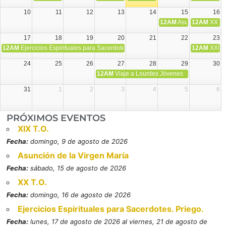
10
11
12
13
14
15
16
12AM
Asunción de la V
12AM
XX T.
17
18
19
20
21
22
23
12AM
Ejercicios Espirituales para Sacerdotes. Priego.
12AM
XXI T
24
25
26
27
28
29
30
12AM
Viaje a Lourdes Jóvenes
31
1
2
3
4
5
6
PRÓXIMOS EVENTOS
XIX T.O.
Fecha:
domingo, 9 de agosto de 2026
Asunción de la Virgen María
Fecha:
sábado, 15 de agosto de 2026
XX T.O.
Fecha:
domingo, 16 de agosto de 2026
Ejercicios Espirituales para Sacerdotes. Priego.
Fecha:
lunes, 17 de agosto de 2026 al viernes, 21 de agosto de