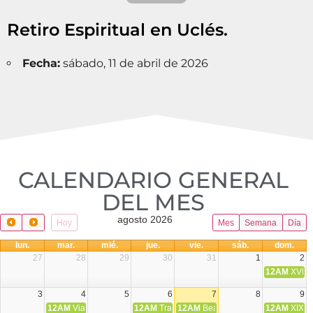
Retiro Espiritual en Uclés.
Fecha:
sábado, 11 de abril de 2026
CALENDARIO GENERAL
DEL MES​
agosto 2026
Hoy
Mes
Semana
Día
lun.
mar.
mié.
jue.
vie.
sáb.
dom.
27
28
29
30
31
1
2
12AM
XVIII 
3
4
5
6
7
8
9
12AM
Viaje Diocesano a Japón.
12AM
Transfiguración del Señor
12AM
Beatos Cruz Laplana, obispo,
12AM
XIX T