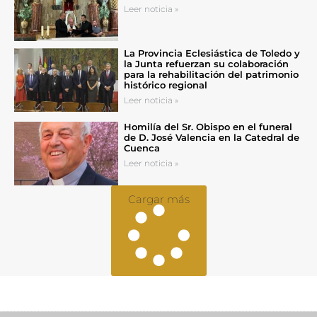
Leer noticia »
La Provincia Eclesiástica de Toledo y
la Junta refuerzan su colaboración
para la rehabilitación del patrimonio
histórico regional
Leer noticia »
Homilía del Sr. Obispo en el funeral
de D. José Valencia en la Catedral de
Cuenca
Leer noticia »
Cargar más