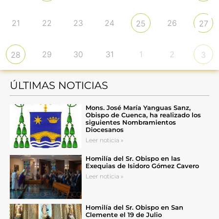
21
22
23
24
26
25
27
29
30
31
1
2
28
3
ÚLTIMAS NOTICIAS
Mons. José María Yanguas Sanz,
Obispo de Cuenca, ha realizado los
siguientes Nombramientos
Diocesanos
Leer noticia »
Homilía del Sr. Obispo en las
Exequias de Isidoro Gómez Cavero
Leer noticia »
Homilía del Sr. Obispo en San
Clemente el 19 de Julio