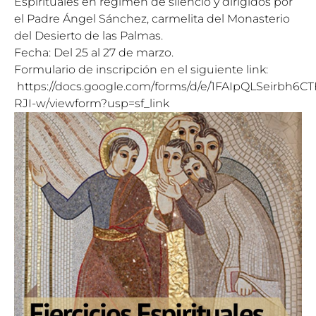
Espirituales en régimen de silencio y dirigidos por
el Padre Ángel
Sá
nchez, carmelita del Monasterio
del Desierto de las Palmas.
Fecha: Del 25 al
27 de marzo
.
Formulario de inscripción en el siguiente link:
https://docs.google.com/forms/d/e/1FAIpQLSeirb
RJI-w/viewform?usp=sf_link