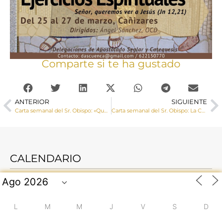
Comparte si te ha gustado
ANTERIOR
SIGUIENTE
Carta semanal del Sr. Obispo: «Que nuestra penitencia en este tiempo cuaresmal sea, sobre todo, la de hacer el bien a todos»
Carta semanal del Sr. Obispo: La Cuaresma es tiempo de purificación, que debe hacer más auténticamente cristiana nuestra vida personal
CALENDARIO
L
M
M
J
V
S
D