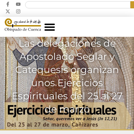
Las delegaciones de
Apostolado Seglar y
Catequesis organizan
unos Ejercicios
Espirituales del 25 al 27
de marzo