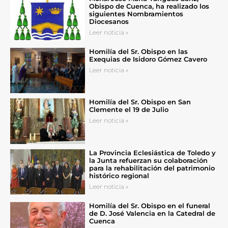
Obispo de Cuenca, ha realizado los
siguientes Nombramientos
Diocesanos
Leer noticia »
Homilía del Sr. Obispo en las
Exequias de Isidoro Gómez Cavero
Leer noticia »
Homilía del Sr. Obispo en San
Clemente el 19 de Julio
Leer noticia »
La Provincia Eclesiástica de Toledo y
la Junta refuerzan su colaboración
para la rehabilitación del patrimonio
histórico regional
Leer noticia »
Homilía del Sr. Obispo en el funeral
de D. José Valencia en la Catedral de
Cuenca