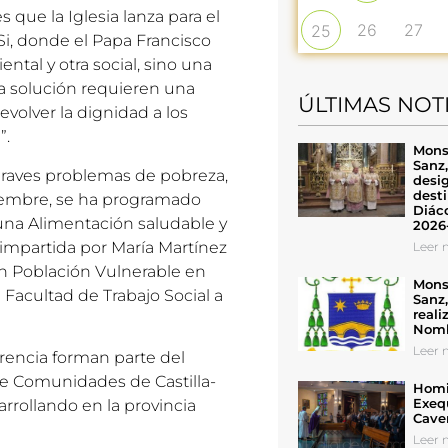
que la Iglesia lanza para el
26
27
25
Si, donde el Papa Francisco
ntal y otra social, sino una
 la solución requieren una
ÚLTIMAS NOT
evolver la dignidad a los
”.
Mons
Sanz
 graves problemas de pobreza,
desig
desti
ciembre, se ha programado
Diáco
una Alimentación saludable y
2026
, impartida por María Martínez
Leer n
n Población Vulnerable en
Mons
a Facultad de Trabajo Social a
Sanz
reali
Nomb
Leer n
erencia forman parte del
e Comunidades de Castilla-
Homil
Exeq
rollando en la provincia
Cave
Leer n