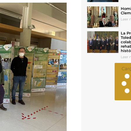
Homil
Cleme
Leer n
La Pr
Toled
colab
rehab
histó
Leer n
Car