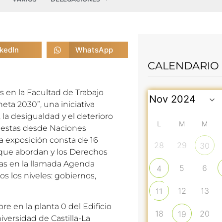
nkedIn
WhatsApp
CALENDARIO
 en la Facultad de Trabajo
eta 2030”, una iniciativa
 la desigualdad y el deterioro
L
M
M
uestas desde Naciones
La exposición consta de 16
28
29
30
 que abordan y los Derechos
as en la llamada Agenda
5
6
4
s los niveles: gobiernos,
12
13
11
re en la planta 0 del Edificio
18
20
19
iversidad de Castilla-La