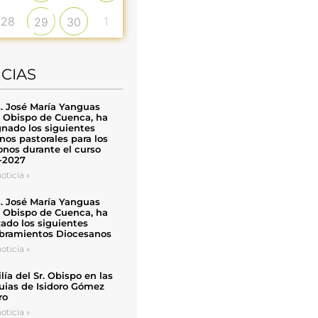
28
1
29
30
ICIAS
. José María Yanguas
, Obispo de Cuenca, ha
nado los siguientes
nos pastorales para los
nos durante el curso
-2027
oticia »
. José María Yanguas
, Obispo de Cuenca, ha
zado los siguientes
ramientos Diocesanos
oticia »
ía del Sr. Obispo en las
uias de Isidoro Gómez
ro
oticia »