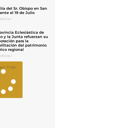
ía del Sr. Obispo en San
nte el 19 de Julio
oticia »
ovincia Eclesiástica de
o y la Junta refuerzan su
oración para la
ilitación del patrimonio
rico regional
oticia »
gar más