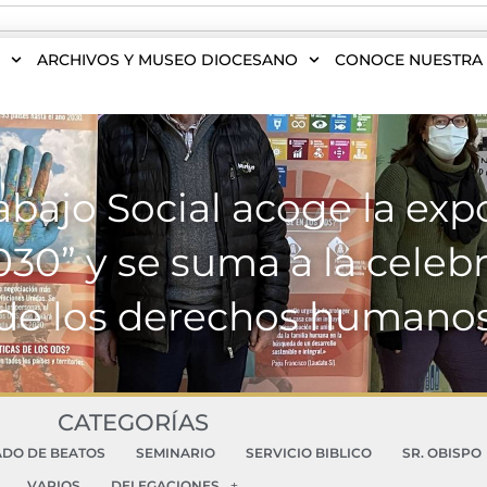
S
ARCHIVOS Y MUSEO DIOCESANO
CONOCE NUESTRA 
abajo Social acoge la exp
030” y se suma a la cele
de los derechos humano
CATEGORÍAS
ADO DE BEATOS
SEMINARIO
SERVICIO BIBLICO
SR. OBISPO
VARIOS
DELEGACIONES