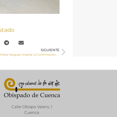
stado
SIGUIENTE
Monseñor José María Yanguas imparte la Confirmación a 60 jóvenes en Iniesta
Calle Obispo Valero, 1
Cuenca