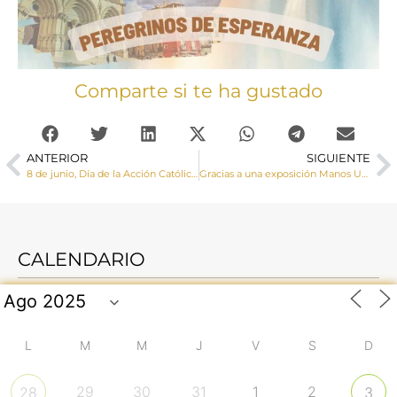
Comparte si te ha gustado
ANTERIOR
SIGUIENTE
8 de junio, Día de la Acción Católica y el Apostolado Seglar
Gracias a una exposición Manos Unidas junto a la facultad de Bellas Artes difunden la colaboración de la Diputación en un proyecto de desarrollo en Bolivia
CALENDARIO
L
M
M
J
V
S
D
29
30
31
1
2
28
3