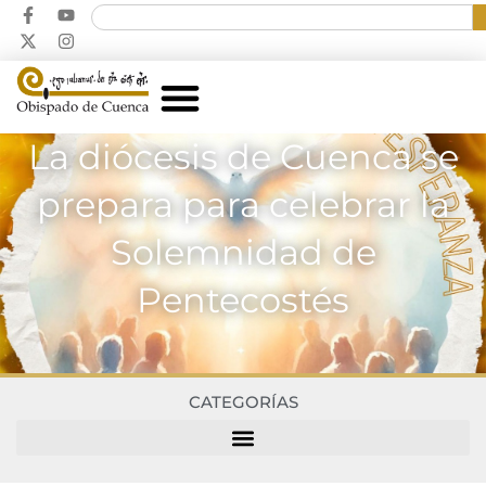
La diócesis de Cuenca se
prepara para celebrar la
Solemnidad de
Pentecostés
CATEGORÍAS