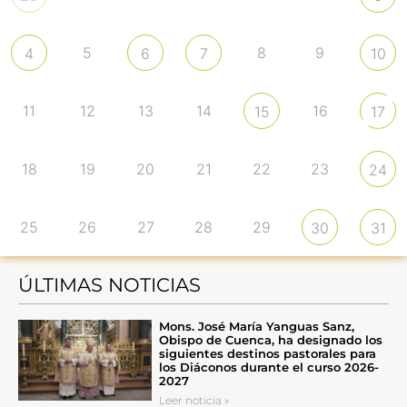
5
8
9
4
6
7
10
11
12
13
14
16
15
17
18
19
20
21
22
23
24
25
26
27
28
29
30
31
ÚLTIMAS NOTICIAS
Mons. José María Yanguas Sanz,
Obispo de Cuenca, ha designado los
siguientes destinos pastorales para
los Diáconos durante el curso 2026-
2027
Leer noticia »