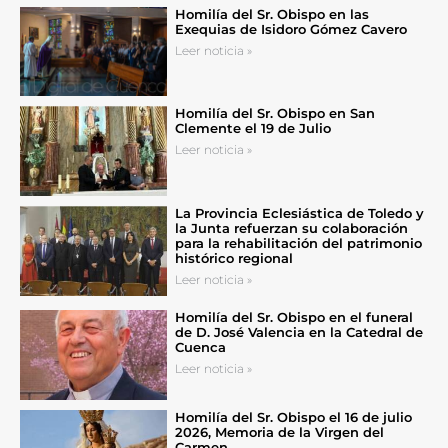
Homilía del Sr. Obispo en las
Exequias de Isidoro Gómez Cavero
Leer noticia »
Homilía del Sr. Obispo en San
Clemente el 19 de Julio
Leer noticia »
La Provincia Eclesiástica de Toledo y
la Junta refuerzan su colaboración
para la rehabilitación del patrimonio
histórico regional
Leer noticia »
Homilía del Sr. Obispo en el funeral
de D. José Valencia en la Catedral de
Cuenca
Leer noticia »
Homilía del Sr. Obispo el 16 de julio
2026, Memoria de la Virgen del
Carmen