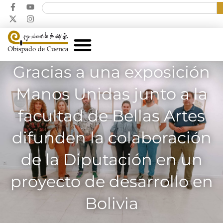
Gracias a una exposición
Manos Unidas junto a la
facultad de Bellas Artes
difunden la colaboración
de la Diputación en un
proyecto de desarrollo en
Bolivia