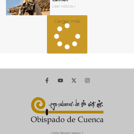
Leer noticia »
Cargar más
Calle Obispo Valero, 1