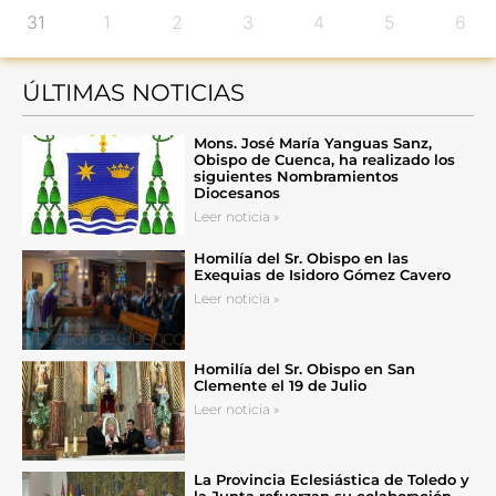
31
1
2
3
4
5
6
ÚLTIMAS NOTICIAS
Mons. José María Yanguas Sanz,
Obispo de Cuenca, ha realizado los
siguientes Nombramientos
Diocesanos
Leer noticia »
Homilía del Sr. Obispo en las
Exequias de Isidoro Gómez Cavero
Leer noticia »
Homilía del Sr. Obispo en San
Clemente el 19 de Julio
Leer noticia »
La Provincia Eclesiástica de Toledo y
la Junta refuerzan su colaboración