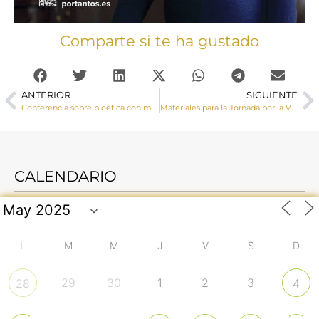
Comparte si te ha gustado
ANTERIOR
SIGUIENTE
Conferencia sobre bioética con motivo de la Jornada por la Vida
Materiales para la Jornada por la Vida 2023
CALENDARIO
L
M
M
J
V
S
D
29
30
1
2
3
28
4