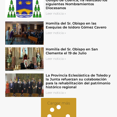
siguientes Nombramientos
Diocesanos
Leer noticia »
Homilía del Sr. Obispo en las
Exequias de Isidoro Gómez Cavero
Leer noticia »
Homilía del Sr. Obispo en San
Clemente el 19 de Julio
Leer noticia »
La Provincia Eclesiástica de Toledo y
la Junta refuerzan su colaboración
para la rehabilitación del patrimonio
histórico regional
Leer noticia »
Cargar más