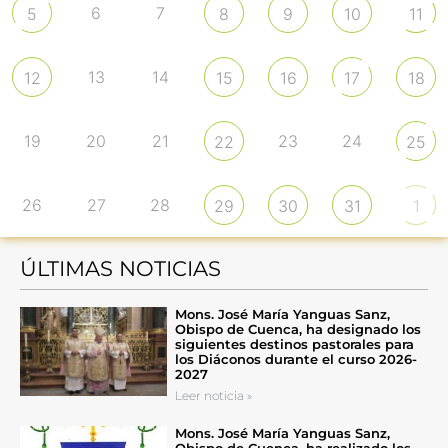
6
7
5
8
9
10
11
13
14
12
15
16
17
18
19
20
21
23
24
22
25
26
27
28
29
30
31
1
ÚLTIMAS NOTICIAS
Mons. José María Yanguas Sanz,
Obispo de Cuenca, ha designado los
siguientes destinos pastorales para
los Diáconos durante el curso 2026-
2027
Leer noticia »
Mons. José María Yanguas Sanz,
Obispo de Cuenca, ha realizado los