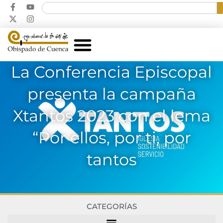
La Conferencia Episcopal
presenta la campaña
Xtantos 2023 con el lema
“Por ellos, por ti, por
tantos
CATEGORÍAS