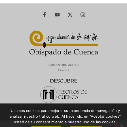
Calle Obispo Valero, 1
Cuenca
DESCUBRE
© 2026 Diócesis de Cuenca - Todos los derechos reservados
Usamos cookies para mejorar su experiencia de navegación y
analizar nuestro tráfico web. Al hacer clic en “Aceptar cookies”
Política de Privacidad / Aviso Legal
Política de Cookies
usted da su consentimiento a nuestro uso de las cookies.