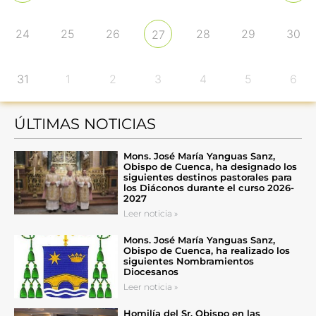
24
25
26
28
29
30
27
31
1
2
3
4
5
6
ÚLTIMAS NOTICIAS
Mons. José María Yanguas Sanz,
Obispo de Cuenca, ha designado los
siguientes destinos pastorales para
los Diáconos durante el curso 2026-
2027
Leer noticia »
Mons. José María Yanguas Sanz,
Obispo de Cuenca, ha realizado los
siguientes Nombramientos
Diocesanos
Leer noticia »
Homilía del Sr. Obispo en las