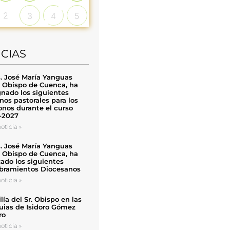
2
3
4
5
ICIAS
. José María Yanguas
, Obispo de Cuenca, ha
nado los siguientes
nos pastorales para los
nos durante el curso
-2027
oticia »
. José María Yanguas
, Obispo de Cuenca, ha
zado los siguientes
ramientos Diocesanos
oticia »
ía del Sr. Obispo en las
uias de Isidoro Gómez
ro
oticia »