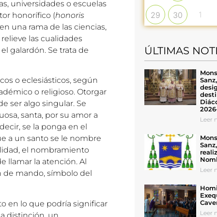
as, universidades o escuelas
1
29
30
or honorífico (
honoris
en una rama de las ciencias,
 relieve las cualidades
ÚLTIMAS NOT
l galardón. Se trata de
Mons
cos o eclesiásticos, según
Sanz
desig
académico o religioso. Otorgar
desti
Diáco
e ser algo singular. Se
2026
osa, santa, por su amor a
Leer n
 decir, se la ponga en el
Mons
que a un santo se le nombre
Sanz
alidad, el nombramiento
reali
Nomb
 llamar la atención. Al
Leer n
ón de mando, símbolo del
Homil
Exeq
Cave
to en lo que podría significar
Leer n
 distinción, un