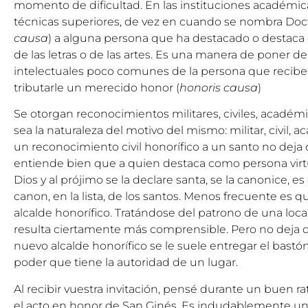
momento de dificultad. En las instituciones académic
técnicas superiores, de vez en cuando se nombra Doct
causa
) a alguna persona que ha destacado o destaca 
de las letras o de las artes. Es una manera de poner de
intelectuales poco comunes de la persona que recibe e
tributarle un merecido honor (
honoris causa
)
Se otorgan reconocimientos militares, civiles, académi
sea la naturaleza del motivo del mismo: militar, civil, 
un reconocimiento civil honorífico a un santo no deja d
entiende bien que a quien destaca como persona virtu
Dios y al prójimo se la declare santa, se la canonice, es
canon, en la lista, de los santos. Menos frecuente es 
alcalde honorífico. Tratándose del patrono de una loc
resulta ciertamente más comprensible. Pero no deja de
nuevo alcalde honorífico se le suele entregar el bast
poder que tiene la autoridad de un lugar.
Al recibir vuestra invitación, pensé durante un buen ra
el acto en honor de San Ginés. Es indudablemente una