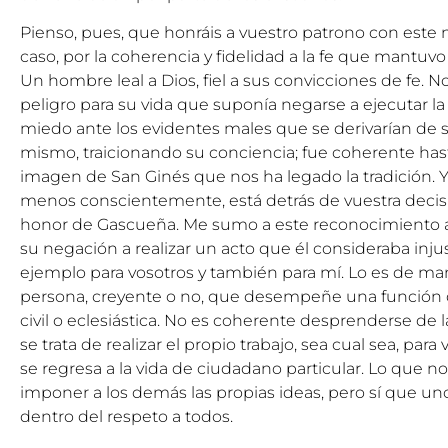
Pienso, pues, que honráis a vuestro patrono con este nu
caso, por la coherencia y fidelidad a la fe que mantuvo
Un hombre leal a Dios, fiel a sus convicciones de fe. N
peligro para su vida que suponía negarse a ejecutar la
miedo ante los evidentes males que se derivarían de s
mismo, traicionando su conciencia; fue coherente hasta 
imagen de San Ginés que nos ha legado la tradición. 
menos conscientemente, está detrás de vuestra decis
honor de Gascueña. Me sumo a este reconocimiento a
su negación a realizar un acto que él consideraba inj
ejemplo para vosotros y también para mí. Lo es de ma
persona, creyente o no, que desempeñe una función d
civil o eclesiástica. No es coherente desprenderse de 
se trata de realizar el propio trabajo, sea cual sea, par
se regresa a la vida de ciudadano particular. Lo que no 
imponer a los demás las propias ideas, pero sí que un
dentro del respeto a todos.