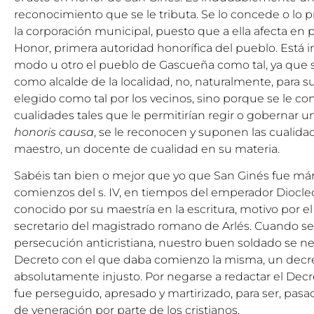
reconocimiento que se le tributa. Se lo concede o lo 
la corporación municipal, puesto que a ella afecta en p
Honor, primera autoridad honorífica del pueblo. Está
modo u otro el pueblo de Gascueña como tal, ya que 
como alcalde de la localidad, no, naturalmente, para su
elegido como tal por los vecinos, sino porque se le c
cualidades tales que le permitirían regir o gobernar 
honoris causa
, se le reconocen y suponen las cualida
maestro, un docente de cualidad en su materia.
Sabéis tan bien o mejor que yo que San Ginés fue mártir a
comienzos del s. IV, en tiempos del emperador Diocle
conocido por su maestría en la escritura, motivo por 
secretario del magistrado romano de Arlés. Cuando s
persecución anticristiana, nuestro buen soldado se ne
Decreto con el que daba comienzo la misma, un decr
absolutamente injusto. Por negarse a redactar el Dec
fue perseguido, apresado y martirizado, para ser, pa
de veneración por parte de los cristianos.