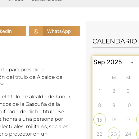
nkedIn
WhatsApp
CALENDARIO
to para presidir la
n del título de Alcalde de
L
M
M
és.
1
2
3
el título de alcalde de honor
rancos de la Gascuña de la
8
9
10
ificado de dicho título. Se
 se honra a una persona por
16
17
15
ectuales, militares, sociales
22
24
or o protector en un
23