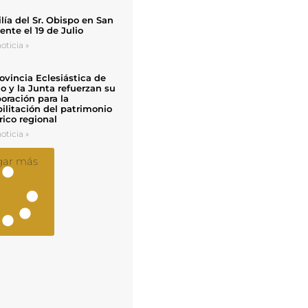
ía del Sr. Obispo en San
nte el 19 de Julio
oticia »
ovincia Eclesiástica de
o y la Junta refuerzan su
oración para la
ilitación del patrimonio
rico regional
oticia »
gar más