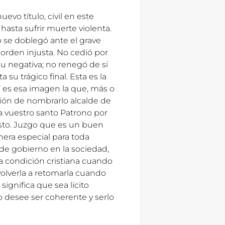
evo título, civil en este
 hasta sufrir muerte violenta.
o se doblegó ante el grave
 orden injusta. No cedió por
u negativa; no renegó de sí
su trágico final. Esta es la
Y es esa imagen la que, más o
ión de nombrarlo alcalde de
 vuestro santo Patrono por
usto. Juzgo que es un buen
nera especial para toda
e gobierno en la sociedad,
la condición cristiana cuando
a volverla a retomarla cuando
significa que sea licito
o desee ser coherente y serlo