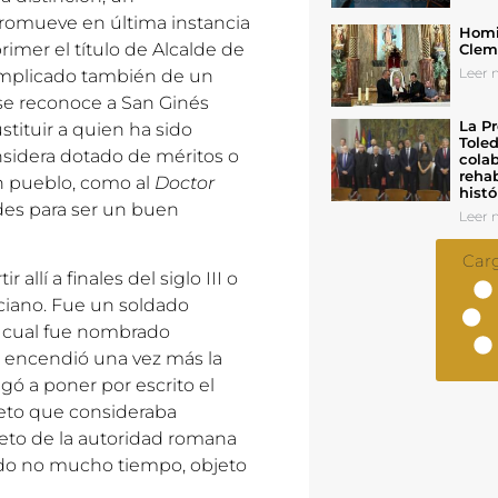
promueve en última instancia
Homil
rimer el título de Alcalde de
Cleme
Leer n
 implicado también de un
se reconoce a San Ginés
La Pr
stituir a quien ha sido
Toled
onsidera dotado de méritos o
colab
rehab
un pueblo, como al
Doctor
histó
des para ser un buen
Leer n
Car
llí a finales del siglo III o
ciano. Fue un soldado
el cual fue nombrado
e encendió una vez más la
gó a poner por escrito el
eto que consideraba
reto de la autoridad romana
sado no mucho tiempo, objeto