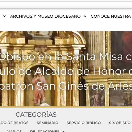
S
ARCHIVOS Y MUSEO DIOCESANO
CONOCE NUESTRA 
 Obispo en la Santa Misa 
tulo de Alcalde de Honor
patrón San Ginés de Arlé
CATEGORÍAS
ADO DE BEATOS
SEMINARIO
SERVICIO BIBLICO
SR. OBISPO
VARIOS
DELEGACIONES