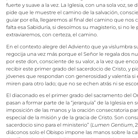
fuerte y suave a la vez. La Iglesia, con una sola voz, se d
pide que le muestre el camino de la salvación, consci
guiar por ella, llegaremos al final del camino que nos c
falta esa Sabiduría, si desoímos su magisterio, si no le
extraviaremos, con certeza, el camino.
En el contexto alegre del Adviento que ya vislumbra su 
regocija una vez más porque el Señor le regala dos nu
por este don, consciente de su valor, a la vez que en
recibir este primer grado del sacerdocio de Cristo, y 
jóvenes que respondan con generosidad y valentía si e
miren para otro lado; que no se echen atrás ni se esc
El diaconado es el primer grado del sacramento del 
pasan a formar parte de la “jerarquía” de la Iglesia en su
imposición de las manos y la oración consecratoria p
especial de la misión y de la gracia de Cristo. Son con
sacerdocio sino para el ministerio” (
Lumen Gentium
, 
diáconos solo el Obispo impone las manos sobre la ca