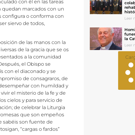
culado con él en las tareas
colab
rehab
ción quedan marcados con un
histó
 los configura o conforma con
Leer n
 ser siervo de todos,
Homil
funer
la Ca
osición de las manos con la
Leer n
iversas de la gracia que se os
resentados a la comunidad
Car
 Después, el Obispo se
s con el diaconado y se
compromiso de consagraros, de
; de desempeñar con humildad y
ivir el misterio de la fe y de
los cielos y para servicio de
ción; de celebrar la Liturgia
. Promesas que son empeños
e sabéis son fuente de
tosigan, “cargas o fardos”