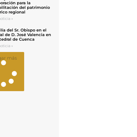
oración para la
ilitación del patrimonio
rico regional
oticia »
ía del Sr. Obispo en el
al de D. José Valencia en
tedral de Cuenca
oticia »
gar más