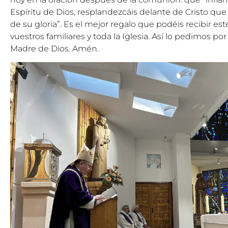
Espíritu de Dios, resplandezcáis delante de Cristo qu
de su gloria”. Es el mejor regalo que podéis recibir este
vuestros familiares y toda la Iglesia. Así lo pedimos po
Madre de Dios. Amén.