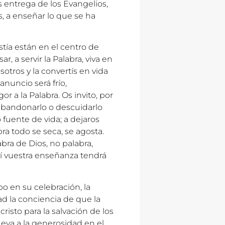
 entrega de los Evangelios,
is, a enseñar lo que se ha
istía están en el centro de
ar, a servir la Palabra, viva en
sotros y la convertís en vida
 anuncio será frío,
r a la Palabra. Os invito, por
 abandonarlo o descuidarlo
fuente de vida; a dejaros
abra todo se seca, se agosta.
bra de Dios, no palabra,
así vuestra enseñanza tendrá
po en su celebración, la
ad la conciencia de que la
risto para la salvación de los
va a la generosidad en el