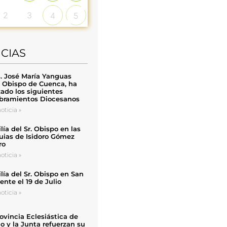
2
3
4
5
ICIAS
. José María Yanguas
, Obispo de Cuenca, ha
zado los siguientes
ramientos Diocesanos
oticia »
ía del Sr. Obispo en las
uias de Isidoro Gómez
ro
oticia »
ía del Sr. Obispo en San
nte el 19 de Julio
oticia »
ovincia Eclesiástica de
o y la Junta refuerzan su