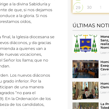
irige a la divina Sabiduría y
30
1
29
ente de que, si nos dejamos
onduce a la gloria. Si nos
 prestamos oídos,
ÚLTIMAS NOT
Mons
final, la Iglesia diocesana se
Sanz
evos diáconos, y da gracias
reali
Nomb
comienda a quienes van a
Leer n
pide nuevas vocaciones,
l Señor los llama; que no
Homil
Exeq
ondan.
Cave
Leer n
Orden. Los nuevos diáconos
 grado inferior. Por la
Homil
articipan de una manera
Cleme
Leer n
sagrados “no para el
29). En la Ordenación de los
La Pr
beza de los candidatos,
Toled