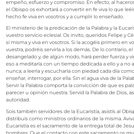
empeño, esfuerzo y compromiso. En efecto, al haceros
el Obispo os exhortará a convertir en fe viva lo que leé
hecho fe viva en vosotros y a cumplir lo enseñado.
El ministerio de la predicación de la Palabra y la Eucar
vuestro servicio eclesial. Os invito, queridos Felipe y Cés
sí misma y viva en vosotros. Si la acogéis primero en vo
vuestra, podréis servirla a los demás. De lo contrario, el
desangelado y, de algún modo, hará perder fuerza y vigo
eso a meditarla con un tiempo dedicada a ello y a no
nunca; a leerla y escucharla con piedad cada día como 
enseñar, interrogar, por ella. Sin el agua viva de la Pal
Servir la Palabra comporta la convicción de que es pala
parecer u opinión nuestra. Servid la Palabra de Dios, 
autoridad.
Sois también servidores de la Eucaristía, asistís al Obis
distribuís como ministros ordinarios de la misma. Aviv
Eucaristía es el sacramento de la entrega total de Jesuc
hombres. Que el contacto con este sacramento os mue