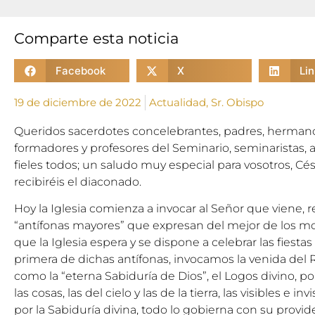
Comparte esta noticia
Facebook
X
Li
19 de diciembre de 2022
Actualidad
,
Sr. Obispo
Queridos sacerdotes concelebrantes, padres, hermano
formadores y profesores del Seminario, seminaristas,
fieles todos; un saludo muy especial para vosotros, Cé
recibiréis el diaconado.
Hoy la Iglesia comienza a invocar al Señor que viene, 
“antífonas mayores” que expresan del mejor de los mo
que la Iglesia espera y se dispone a celebrar las fiesta
primera de dichas antífonas, invocamos la venida de
como la “eterna Sabiduría de Dios”, el Logos divino, p
las cosas, las del cielo y las de la tierra, las visibles e i
por la Sabiduría divina, todo lo gobierna con su provi