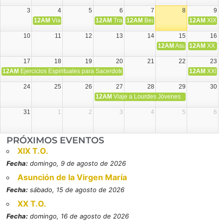
3
4
5
6
7
8
9
12AM
Viaje Diocesano a Japón.
12AM
Transfiguración del Señor
12AM
Beatos Cruz Laplana, obispo,
12AM
XIX T
10
11
12
13
14
15
16
12AM
Asunción de la V
12AM
XX T.
17
18
19
20
21
22
23
12AM
Ejercicios Espirituales para Sacerdotes. Priego.
12AM
XXI T
24
25
26
27
28
29
30
12AM
Viaje a Lourdes Jóvenes
31
1
2
3
4
5
6
PRÓXIMOS EVENTOS
XIX T.O.
Fecha:
domingo, 9 de agosto de 2026
Asunción de la Virgen María
Fecha:
sábado, 15 de agosto de 2026
XX T.O.
Fecha:
domingo, 16 de agosto de 2026