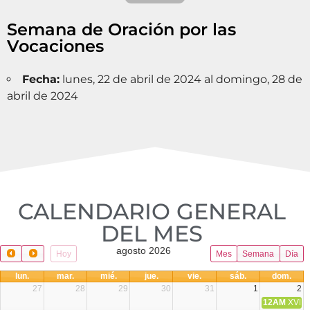
Semana de Oración por las
Vocaciones
Fecha:
lunes, 22 de abril de 2024 al domingo, 28 de
abril de 2024
CALENDARIO GENERAL
DEL MES​
agosto 2026
Hoy
Mes
Semana
Día
lun.
mar.
mié.
jue.
vie.
sáb.
dom.
27
28
29
30
31
1
2
12AM
XVIII 