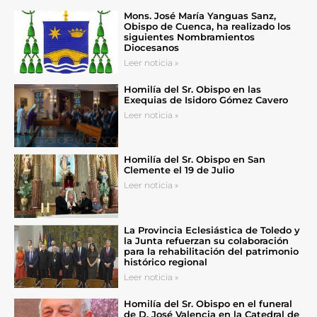
Mons. José María Yanguas Sanz,
Obispo de Cuenca, ha realizado los
siguientes Nombramientos
Diocesanos
Leer noticia »
Homilía del Sr. Obispo en las
Exequias de Isidoro Gómez Cavero
Leer noticia »
Homilía del Sr. Obispo en San
Clemente el 19 de Julio
Leer noticia »
La Provincia Eclesiástica de Toledo y
la Junta refuerzan su colaboración
para la rehabilitación del patrimonio
histórico regional
Leer noticia »
Homilía del Sr. Obispo en el funeral
de D. José Valencia en la Catedral de