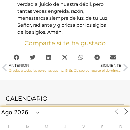
verdad al juicio de nuestra débil, pero
tantas veces engreída, razón,
menesterosa siempre de luz, de tu Luz,
Señor, radiante y gloriosa por los siglos
de los siglos. Amén.
Comparte si te ha gustado
ANTERIOR
SIGUIENTE
Gracias a todas las personas que han marcado la X de la Iglesia en su declaración de la renta
El Sr. Obispo comparte el domingo con los adolescentes y seminaristas del campamento vocacional
CALENDARIO
L
M
M
J
V
S
D