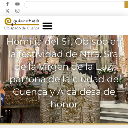
Homilía del Sr. Obispo en
la festividad de Ntra. Sra.
de la Virgen de la Luz,
patrona de la ciudad de
Cuenca y Alcaldesa de
honor