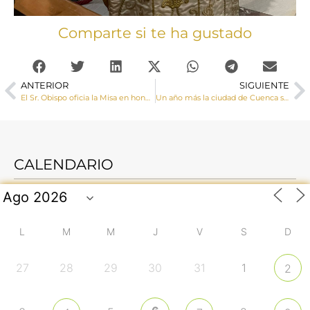
Comparte si te ha gustado
ANTERIOR
SIGUIENTE
El Sr. Obispo oficia la Misa en honor a Ntra. Sra. la Virgen de la Luz, patrona de la ciudad de Cuenca y Alcaldesa de honor
Un año más la ciudad de Cuenca se vuelca en la celebración del Corpus Christi
CALENDARIO
L
M
M
J
V
S
D
27
28
29
30
31
1
2