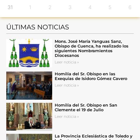
31
1
2
3
4
5
6
ÚLTIMAS NOTICIAS
Mons. José María Yanguas Sanz,
Obispo de Cuenca, ha realizado los
siguientes Nombramientos
Diocesanos
Leer noticia »
Homilía del Sr. Obispo en las
Exequias de Isidoro Gómez Cavero
Leer noticia »
Homilía del Sr. Obispo en San
Clemente el 19 de Julio
Leer noticia »
La Provincia Eclesiástica de Toledo y