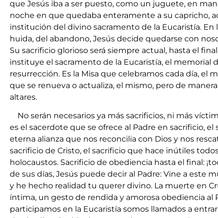
que Jesús iba a ser puesto, como un juguete, en man
noche en que quedaba enteramente a su capricho, aqu
institución del divino sacramento de la Eucaristía. En l
huida, del abandono, Jesús decide quedarse con noso
Su sacrificio glorioso será siempre actual, hasta el fina
instituye el sacramento de la Eucaristía, el memorial 
resurrección. Es la Misa que celebramos cada día, el mi
que se renueva o actualiza, el mismo, pero de manera
altares.
No serán necesarios ya más sacrificios, ni más víctim
es el sacerdote que se ofrece al Padre en sacrificio, el 
eterna alianza que nos reconcilia con Dios y nos resc
sacrificio de Cristo, el sacrificio que hace inútiles todo
holocaustos. Sacrificio de obediencia hasta el final: ¡
de sus días, Jesús puede decir al Padre: Vine a este 
y he hecho realidad tu querer divino. La muerte en C
íntima, un gesto de rendida y amorosa obediencia al 
participamos en la Eucaristía somos llamados a entrar, 