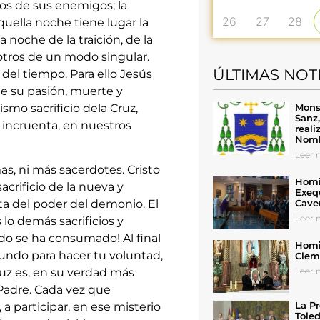
os de sus enemigos; la
26
27
28
ella noche tiene lugar la
a noche de la traición, de la
tros de un modo singular.
ÚLTIMAS NOT
l del tiempo. Para ello Jesús
de su pasión, muerte y
Mons
smo sacrificio dela Cruz,
Sanz
 incruenta, en nuestros
reali
Nomb
Leer n
as, ni más sacerdotes. Cristo
Homil
sacrificio de la nueva y
Exeq
Cave
ata del poder del demonio. El
Leer n
s lo demás sacrificios y
todo se ha consumado! Al final
Homil
mundo para hacer tu voluntad,
Cleme
Leer n
ruz es, en su verdad más
Padre. Cada vez que
La Pr
a participar, en ese misterio
Toled