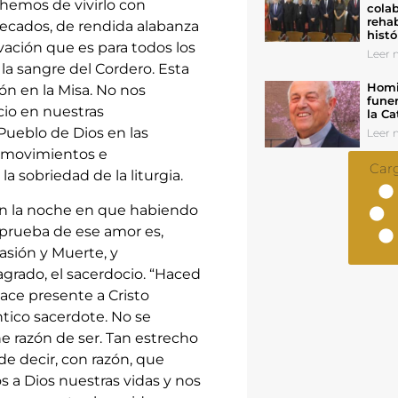
 hemos de vivirlo con
colab
rehab
pecados, de rendida alabanza
histó
lvación que es para todos los
Leer n
la sangre del Cordero. Esta
Homil
ón en la Misa. No nos
funer
cio en nuestras
la Ca
Pueblo de Dios en las
Leer n
e movimientos e
Car
a sobriedad de la liturgia.
én la noche en que habiendo
 prueba de ese amor es,
asión y Muerte, y
grado, el sacerdocio. “Haced
ace presente a Cristo
ntico sacerdote. No se
ene razón de ser. Tan estrecho
de decir, con razón, que
s a Dios nuestras vidas y nos