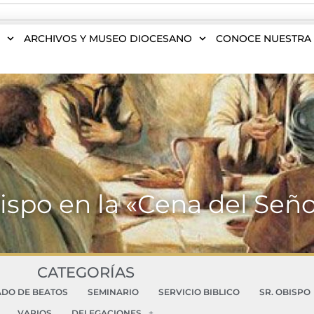
S
ARCHIVOS Y MUSEO DIOCESANO
CONOCE NUESTRA 
bispo en la «Cena del Seño
CATEGORÍAS
ADO DE BEATOS
SEMINARIO
SERVICIO BIBLICO
SR. OBISPO
VARIOS
DELEGACIONES