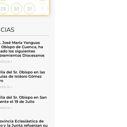
29
30
31
1
ICIAS
. José María Yanguas
, Obispo de Cuenca, ha
zado los siguientes
ramientos Diocesanos
oticia »
ía del Sr. Obispo en las
uias de Isidoro Gómez
ro
oticia »
ía del Sr. Obispo en San
nte el 19 de Julio
oticia »
ovincia Eclesiástica de
o y la Junta refuerzan su