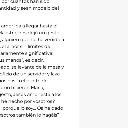
 por cuantos han sido
santidad y sean modelo del
amor iba a llegar hasta el
Maestro, nos dejó un gesto
, alguien que no ha venido a
del amor sin límites de
ariamente significativa:
s manos”, es decir,
ado, se levanta de la mesa y
ficio de un servidor y lava
anos hasta el punto de
como hicieron María,
gesto, Jesús amonesta a los
e he hecho por vosotros?
n, porque lo soy… Os he dado
osotros también lo hagáis”