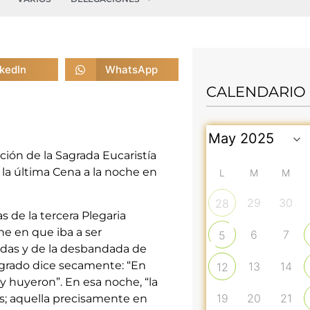
nkedIn
WhatsApp
CALENDARIO
ción de la Sagrada Eucaristía
 la última Cena a la noche en
L
M
M
29
30
28
s de la tercera Plegaria
he en que iba a ser
6
7
5
Judas y de la desbandada de
sagrado dice secamente: “En
13
14
12
 huyeron”. En esa noche, “la
19
20
21
s; aquella precisamente en