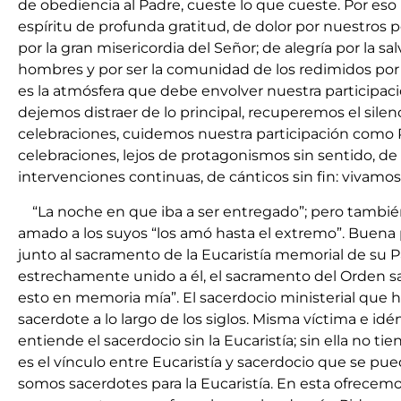
de obediencia al Padre, cueste lo que cueste. Por eso
espíritu de profunda gratitud, de dolor por nuestros 
por la gran misericordia del Señor; de alegría por la sa
hombres y por ser la comunidad de los redimidos por 
es la atmósfera que debe envolver nuestra participaci
dejemos distraer de lo principal, recuperemos el silen
celebraciones, cuidemos nuestra participación como 
celebraciones, lejos de protagonismos sin sentido, d
intervenciones continuas, de cánticos sin fin: vivamos l
“La noche en que iba a ser entregado”; pero tambi
amado a los suyos “los amó hasta el extremo”. Buena
junto al sacramento de la Eucaristía memorial de su P
estrechamente unido a él, el sacramento del Orden sa
esto en memoria mía”. El sacerdocio ministerial que h
sacerdote a lo largo de los siglos. Misma víctima e idé
entiende el sacerdocio sin la Eucaristía; sin ella no ti
es el vínculo entre Eucaristía y sacerdocio que se pue
somos sacerdotes para la Eucaristía. En esta ofrecemo