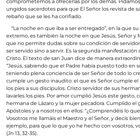
comprometemos a ofrecerlas por los demás. Pidamos
ungidos sacerdotes para que El Señor los revista de 
rebaño que se les ha confiado.
“La noche en que iba a ser entregado”, en la que su 
extremo, es también la noche en que Jesús, Señor y 
que no permite dudas sobre su condición de servidor
ser servido sino a servir. Es la segunda manifestación 
Cristo. El texto de san Juan dice de manera extraordin
“Jesús, sabiendo que el Padre había puesto todo en su
teniendo plena conciencia de ser Señor de todo lo cre
cumple un gesto inaudito: el que es Señor cumple el o
los pies a sus discípulos. Cristo servidor de sus herm
lavarles los pies. Por amor cumplió Jesús este gesto, 
hermana de Lázaro y la mujer pecadora. Cumplido el 
Apóstoles y a nosotros en ellos: “¿Comprendéis lo qu
Vosotros me llamáis el Maestro y el Señor, y decís bie
ejemplo, para que lo que yo he hecho con vosotros, v
(
Jn
13, 32-35).