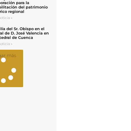
oración para la
ilitación del patrimonio
rico regional
oticia »
ía del Sr. Obispo en el
al de D. José Valencia en
tedral de Cuenca
oticia »
gar más