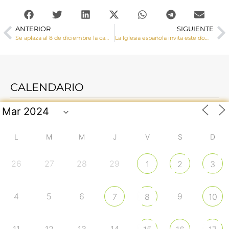
ANTERIOR
SIGUIENTE
Se aplaza al 8 de diciembre la campaña del Día del Seminario
La Iglesia española invita este domingo a rezar por las vocaciones desde el confinamiento
CALENDARIO
L
M
M
J
V
S
D
26
27
28
29
1
2
3
4
5
6
9
7
8
10
11
12
13
14