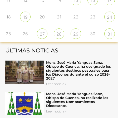
15
16
17
18
20
21
22
23
19
24
25
26
30
27
28
29
31
ÚLTIMAS NOTICIAS
Mons. José María Yanguas Sanz,
Obispo de Cuenca, ha designado los
siguientes destinos pastorales para
los Diáconos durante el curso 2026-
2027
Leer noticia »
Mons. José María Yanguas Sanz,
Obispo de Cuenca, ha realizado los
siguientes Nombramientos
Diocesanos
Leer noticia »