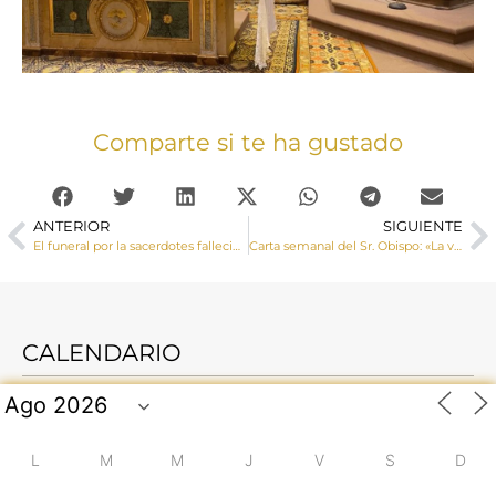
Comparte si te ha gustado
ANTERIOR
SIGUIENTE
El funeral por la sacerdotes fallecidos durante la pandemia será retransmitido en directo por el canal de Youtube de la Catedral
Carta semanal del Sr. Obispo: «La verdad no es arrogante y se conjuga necesariamente con la caridad».
CALENDARIO
L
M
M
J
V
S
D