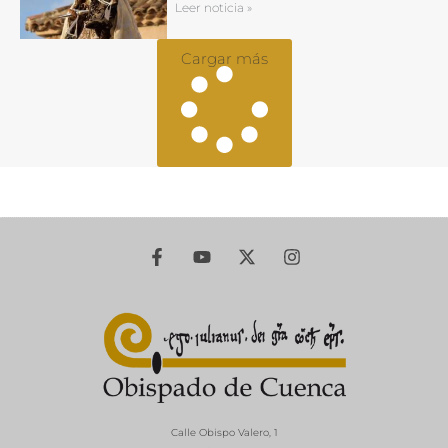
Leer noticia »
Cargar más
Calle Obispo Valero, 1