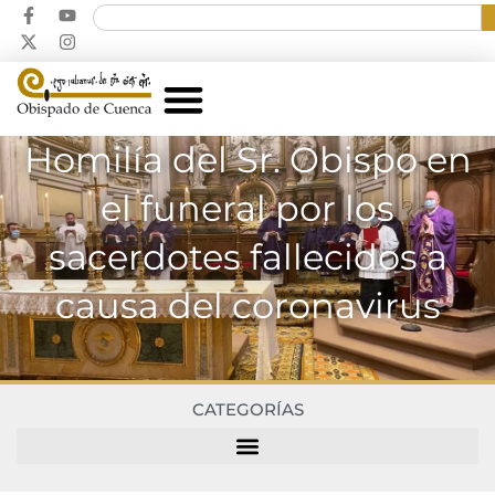
Homilía del Sr. Obispo en
el funeral por los
sacerdotes fallecidos a
causa del coronavirus
CATEGORÍAS