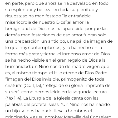
en parte, pero que ahora se ha desvelado en todo
su esplendor y belleza, en toda su plenitud y
riqueza; se ha manifestado “la entrañable
misericordia de nuestro Dios”;el amor, la
benignidad de Dios nos ha aparecido, porque las
demás manifestaciones de ese amor fueran solo
una preparación, un anticipo, una pálida imagen de
lo que hoy contemplamos; y lo ha hecho en la
forma más grata y tierna: el inmenso amor de Dios
se ha hecho visible en el gran regalo de Dios a la
humanidad: un Niño nacido de madre virgen que
es, al mismo tiempo, el Hijo eterno de Dios Padre,
“imagen del Dios invisible, primogénito de toda
criatura” (
Col
1, 15), “reflejo de su gloria, impronta de
su ser”, como hemos leído en la segunda lectura
(
Hb
1, 4). La Liturgia de la Iglesia canta con las
palabras del profeta Isaías: “Un Niño nos ha nacido,
un hijo se nos ha dado, lleva a hombros el
principado, y es su nombre: Maravilla del Consejero,