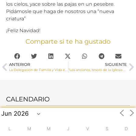
los cielos, yace sobre las pajas en un pesebre.
Pidámosle que haga de nosotros una “nueva
criatura”
¡Feliz Navidad!
Comparte si te ha gustado
ANTERIOR
SIGUIENTE
La Delegación de Familia y Vida elabora una guía para ayudar a vivir y descubrir que la verdadera razón de nuestra Navidad es JESÚS
“Los ancianos, tesoro de la Iglesia y la sociedad”, lema de la Jornada de la Sagrada Familia 2020
CALENDARIO
L
M
M
J
V
S
D