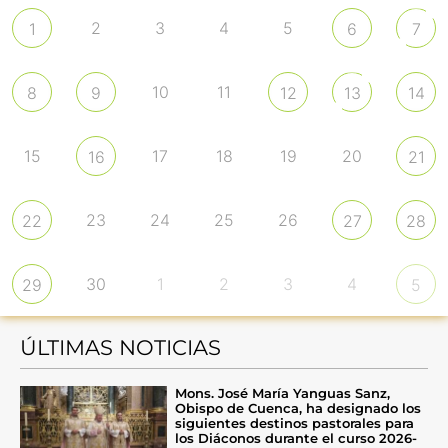
2
3
4
5
1
6
7
10
11
8
9
12
13
14
15
17
18
19
20
16
21
23
24
25
26
22
27
28
30
1
2
3
4
29
5
ÚLTIMAS NOTICIAS
Mons. José María Yanguas Sanz,
Obispo de Cuenca, ha designado los
siguientes destinos pastorales para
los Diáconos durante el curso 2026-