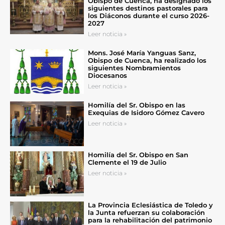
Obispo de Cuenca, ha designado los
siguientes destinos pastorales para
los Diáconos durante el curso 2026-
2027
Leer noticia »
Mons. José María Yanguas Sanz,
Obispo de Cuenca, ha realizado los
siguientes Nombramientos
Diocesanos
Leer noticia »
Homilía del Sr. Obispo en las
Exequias de Isidoro Gómez Cavero
Leer noticia »
Homilía del Sr. Obispo en San
Clemente el 19 de Julio
Leer noticia »
La Provincia Eclesiástica de Toledo y
la Junta refuerzan su colaboración
para la rehabilitación del patrimonio