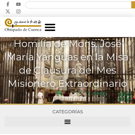
Homilía de Mons. José
María Yanguas en la Misa
de Clausura del Mes
Misionero Extraordinario
CATEGORÍAS