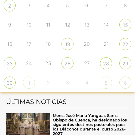
3
4
5
6
7
8
2
9
10
11
12
13
14
15
16
17
18
20
21
19
22
24
25
27
23
26
28
29
2
3
4
30
1
5
6
ÚLTIMAS NOTICIAS
Mons. José María Yanguas Sanz,
Obispo de Cuenca, ha designado los
siguientes destinos pastorales para
los Diáconos durante el curso 2026-
2027