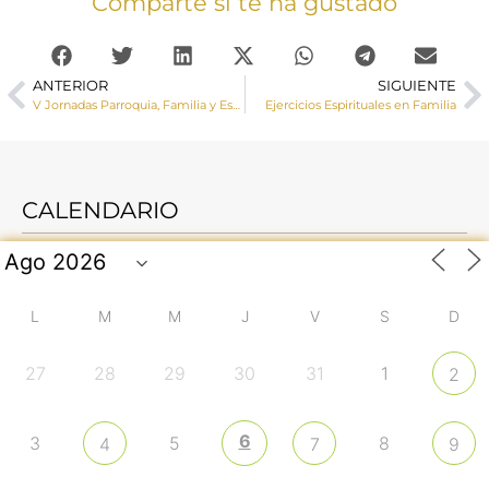
Comparte si te ha gustado
ANTERIOR
SIGUIENTE
V Jornadas Parroquia, Familia y Escuela
Ejercicios Espirituales en Familia
CALENDARIO
L
M
M
J
V
S
D
27
28
29
30
31
1
2
6
3
5
8
4
7
9