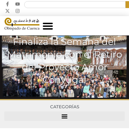
Finaliza la Semana del
Matrimonio con el Retiro
del Proyecto Amor
Conyugal
CATEGORÍAS