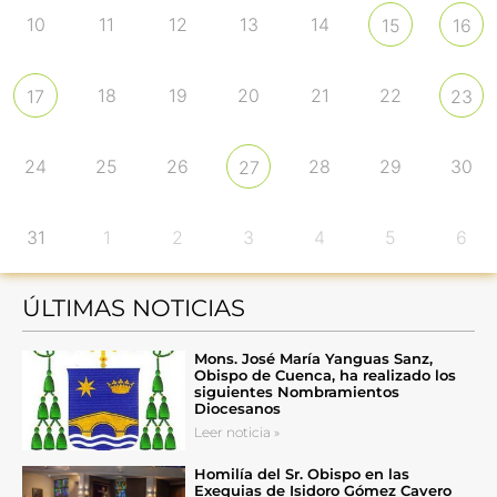
10
11
12
13
14
15
16
18
19
20
21
22
17
23
24
25
26
28
29
30
27
31
1
2
3
4
5
6
ÚLTIMAS NOTICIAS
Mons. José María Yanguas Sanz,
Obispo de Cuenca, ha realizado los
siguientes Nombramientos
Diocesanos
Leer noticia »
Homilía del Sr. Obispo en las
Exequias de Isidoro Gómez Cavero