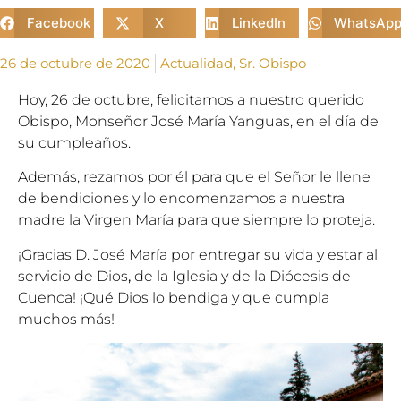
Facebook
X
LinkedIn
WhatsAp
26 de octubre de 2020
Actualidad
,
Sr. Obispo
Hoy, 26 de octubre,
felicitamos a nuestro querido
Obispo, Monseñor José
Mar
ía Yanguas, en el día de
su cumpleaños.
Además, rezamos por él para que el Señor le llene
de bendiciones y lo encomenzamos a nuestra
madre la Virgen
Mar
ía para que siempre lo proteja.
¡Gracias D. José
Mar
ía por entregar su vida y estar al
servicio de Dios
,
de la Iglesia y de la Diócesis de
Cuenca! ¡Qué Dios lo bendiga y que cumpla
muchos más!