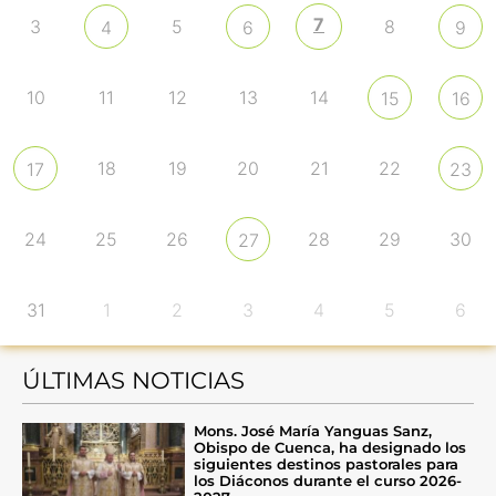
7
3
5
8
4
6
9
10
11
12
13
14
15
16
18
19
20
21
22
17
23
24
25
26
28
29
30
27
31
1
2
3
4
5
6
ÚLTIMAS NOTICIAS
Mons. José María Yanguas Sanz,
Obispo de Cuenca, ha designado los
siguientes destinos pastorales para
los Diáconos durante el curso 2026-