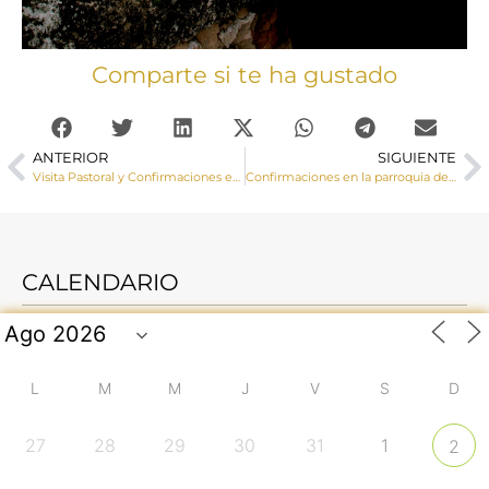
Comparte si te ha gustado
ANTERIOR
SIGUIENTE
Visita Pastoral y Confirmaciones en la parroquia de Villalba del Rey
Confirmaciones en la parroquia de Motilla del Palancar
CALENDARIO
L
M
M
J
V
S
D
27
28
29
30
31
1
2