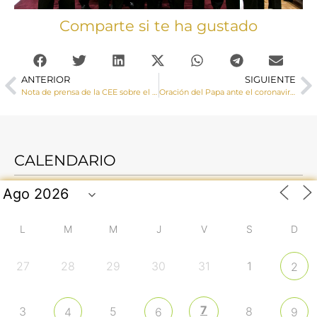
Comparte si te ha gustado
ANTERIOR
SIGUIENTE
Nota de prensa de la CEE sobre el coronavirus
Oración del Papa ante el coronavirus
CALENDARIO
L
M
M
J
V
S
D
27
28
29
30
31
1
2
7
3
5
8
4
6
9