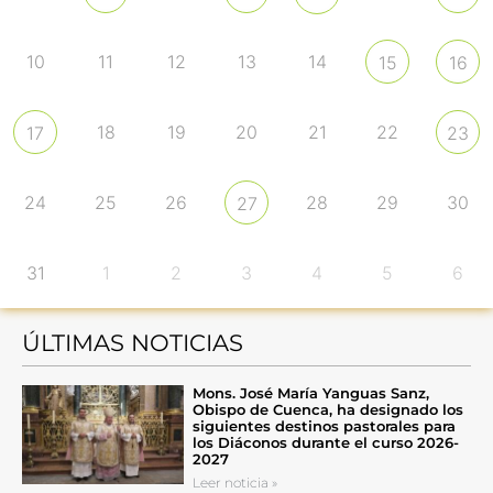
10
11
12
13
14
15
16
18
19
20
21
22
17
23
24
25
26
28
29
30
27
31
1
2
3
4
5
6
ÚLTIMAS NOTICIAS
Mons. José María Yanguas Sanz,
Obispo de Cuenca, ha designado los
siguientes destinos pastorales para
los Diáconos durante el curso 2026-
2027
Leer noticia »