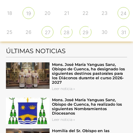
18
20
21
22
23
19
24
25
26
30
27
28
29
31
ÚLTIMAS NOTICIAS
Mons. José María Yanguas Sanz,
Obispo de Cuenca, ha designado los
siguientes destinos pastorales para
los Diáconos durante el curso 2026-
2027
Leer noticia »
Mons. José María Yanguas Sanz,
Obispo de Cuenca, ha realizado los
siguientes Nombramientos
Diocesanos
Leer noticia »
Homilía del Sr. Obispo en las