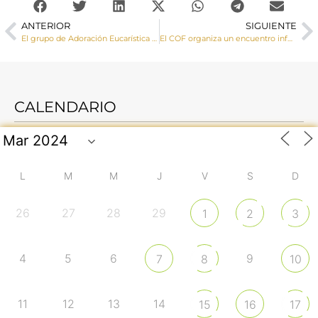
ANTERIOR
SIGUIENTE
El grupo de Adoración Eucarística Perpetua peregrina a la Catedral en el Año Santo
El COF organiza un encuentro informativo sobre parejas en riesgo de separación
CALENDARIO
L
M
M
J
V
S
D
26
27
28
29
1
2
3
4
5
6
9
7
8
10
11
12
13
14
15
16
17