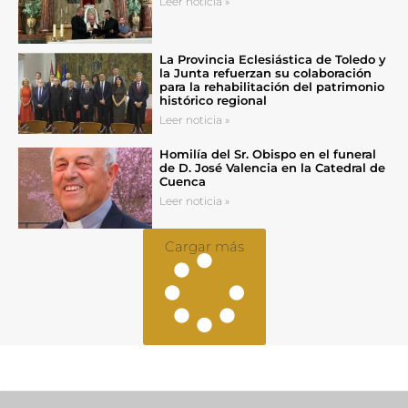
Leer noticia »
La Provincia Eclesiástica de Toledo y
la Junta refuerzan su colaboración
para la rehabilitación del patrimonio
histórico regional
Leer noticia »
Homilía del Sr. Obispo en el funeral
de D. José Valencia en la Catedral de
Cuenca
Leer noticia »
Cargar más