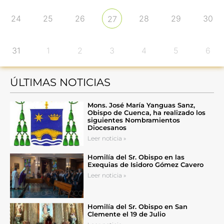
24
25
26
28
29
30
27
31
1
2
3
4
5
6
ÚLTIMAS NOTICIAS
Mons. José María Yanguas Sanz,
Obispo de Cuenca, ha realizado los
siguientes Nombramientos
Diocesanos
Leer noticia »
Homilía del Sr. Obispo en las
Exequias de Isidoro Gómez Cavero
Leer noticia »
Homilía del Sr. Obispo en San
Clemente el 19 de Julio