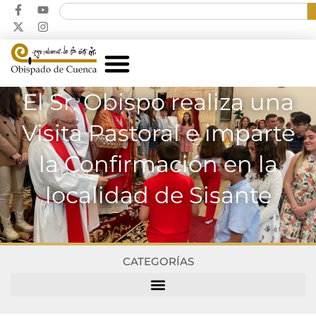
El Sr. Obispo realiza una
Visita Pastoral e imparte
la Confirmación en la
localidad de Sisante
CATEGORÍAS