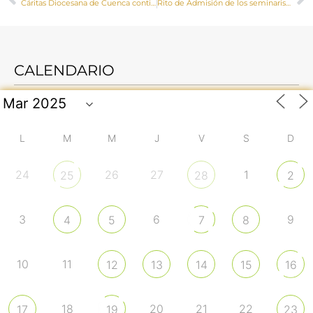
Cáritas Diocesana de Cuenca continúa apostando por el trabajo decente, esencial para la dignidad humana
Rito de Admisión de los seminaristas David Guirado Gutiérrez y Moisés de las Heras Gómez
CALENDARIO
L
M
M
J
V
S
D
24
26
27
1
25
28
2
3
6
9
4
5
7
8
10
11
12
13
14
15
16
18
20
21
22
17
19
23