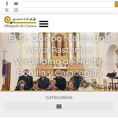
El Sr. Obispo realiza una
Visita Pastoral a
Verdelpino de Huete,
Bonilla y Caracenilla
CATEGORÍAS