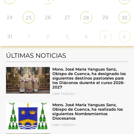
24
26
27
29
25
28
30
31
1
2
3
4
5
6
ÚLTIMAS NOTICIAS
Mons. José María Yanguas Sanz,
Obispo de Cuenca, ha designado los
siguientes destinos pastorales para
los Diáconos durante el curso 2026-
2027
Leer noticia »
Mons. José María Yanguas Sanz,
Obispo de Cuenca, ha realizado los
siguientes Nombramientos
Diocesanos
Leer noticia »