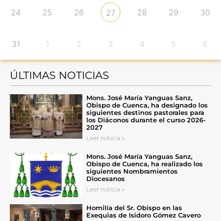
24
25
26
28
29
30
27
31
1
2
3
4
5
6
ÚLTIMAS NOTICIAS
Mons. José María Yanguas Sanz,
Obispo de Cuenca, ha designado los
siguientes destinos pastorales para
los Diáconos durante el curso 2026-
2027
Leer noticia »
Mons. José María Yanguas Sanz,
Obispo de Cuenca, ha realizado los
siguientes Nombramientos
Diocesanos
Leer noticia »
Homilía del Sr. Obispo en las
Exequias de Isidoro Gómez Cavero