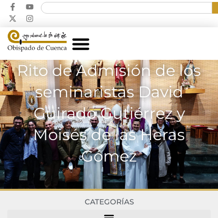
Rito de Admisión de los
seminaristas David
Guirado Gutiérrez y
Moisés de las Heras
Gómez
CATEGORÍAS