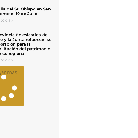
ía del Sr. Obispo en San
nte el 19 de Julio
oticia »
ovincia Eclesiástica de
o y la Junta refuerzan su
oración para la
ilitación del patrimonio
rico regional
oticia »
gar más