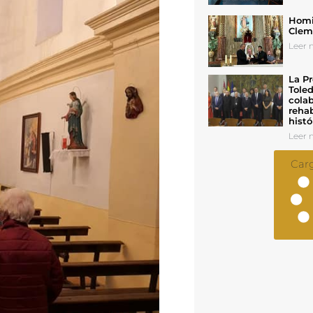
Homil
Cleme
Leer n
La Pr
Toled
colab
rehab
histó
Leer n
Car