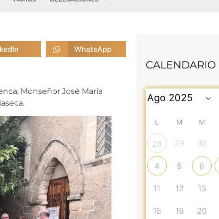
nkedIn
WhatsApp
CALENDARIO
Cuenca, Monseñor José María
laseca.
L
M
M
29
30
28
5
4
6
11
12
13
18
19
20