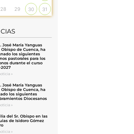
28
29
30
31
ICIAS
. José María Yanguas
, Obispo de Cuenca, ha
nado los siguientes
nos pastorales para los
nos durante el curso
-2027
oticia »
. José María Yanguas
, Obispo de Cuenca, ha
zado los siguientes
ramientos Diocesanos
oticia »
ía del Sr. Obispo en las
uias de Isidoro Gómez
ro
oticia »