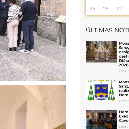
25
26
27
ÚLTIMAS NOT
Mons
Sanz
desig
desti
Diáco
2026
Leer n
Mons
Sanz
reali
Nomb
Leer n
Homil
Exeq
Cave
Leer n