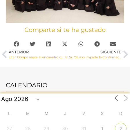
Comparte si te ha gustado
ANTERIOR
SIGUIENTE
El Sr. Obispo asiste al encuentro de profesores de Religión
El Sr. Obispo imparte la Confirmación a un grupo de jóvenes de la parroquia de La Paz
CALENDARIO
L
M
M
J
V
S
D
27
28
29
30
31
1
2