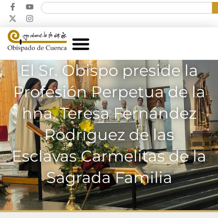
El Sr. Obispo preside la
Profesión Perpetua de la
hna. Teresa Fernández
Rodríguez de las
Esclavas Carmelitas de la
Sagrada Familia