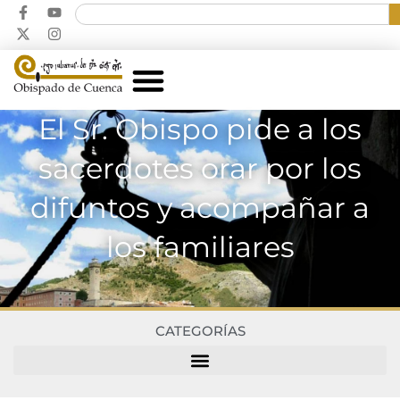
El Sr. Obispo pide a los
sacerdotes orar por los
difuntos y acompañar a
los familiares
CATEGORÍAS