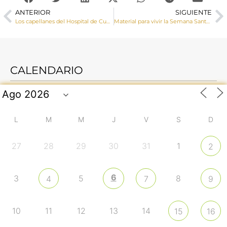
ANTERIOR
SIGUIENTE
Los capellanes del Hospital de Cuenca ofrecen las 24 horas del día apoyo espiritual a enfermos, familiares y a todo el personal sanitario
Material para vivir la Semana Santa desde casa y en familia
CALENDARIO
L
M
M
J
V
S
D
27
28
29
30
31
1
2
6
3
5
8
4
7
9
10
11
12
13
14
15
16