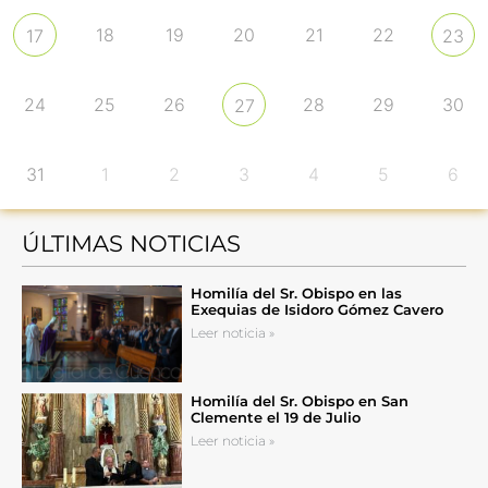
18
19
20
21
22
17
23
24
25
26
28
29
30
27
31
1
2
3
4
5
6
ÚLTIMAS NOTICIAS
Homilía del Sr. Obispo en las
Exequias de Isidoro Gómez Cavero
Leer noticia »
Homilía del Sr. Obispo en San
Clemente el 19 de Julio
Leer noticia »