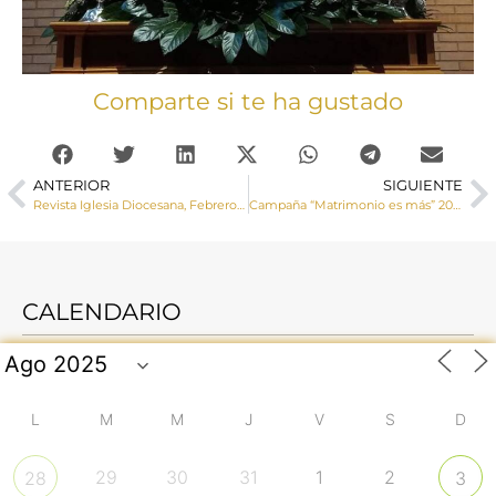
Comparte si te ha gustado
ANTERIOR
SIGUIENTE
Revista Iglesia Diocesana, Febrero 2025
Campaña “Matrimonio es más” 2025: «Llena su corazón, hazlo latir»
CALENDARIO
L
M
M
J
V
S
D
29
30
31
1
2
28
3