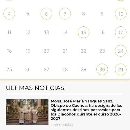
5
8
9
4
6
7
10
11
12
13
14
16
15
17
18
19
20
21
22
23
24
25
26
27
28
29
30
31
ÚLTIMAS NOTICIAS
Mons. José María Yanguas Sanz,
Obispo de Cuenca, ha designado los
siguientes destinos pastorales para
los Diáconos durante el curso 2026-
2027
Leer noticia »