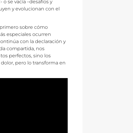
 o se vacía –desafíos y
uyen y evolucionan con el
l primero sobre cómo
más especiales ocurren
ontinúa con la declaración y
ida compartida, nos
s perfectos, sino los
olor, pero lo transforma en