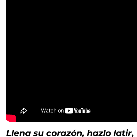
Llena su corazón, hazlo latir
,