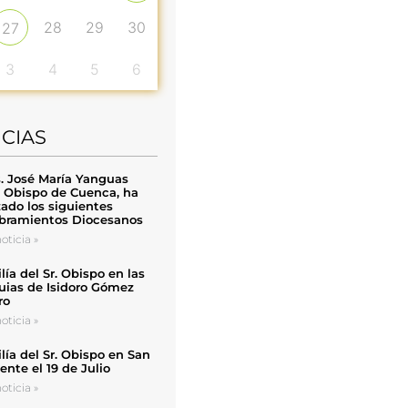
28
29
30
27
3
4
5
6
ICIAS
. José María Yanguas
, Obispo de Cuenca, ha
zado los siguientes
ramientos Diocesanos
oticia »
ía del Sr. Obispo en las
uias de Isidoro Gómez
ro
oticia »
ía del Sr. Obispo en San
nte el 19 de Julio
oticia »