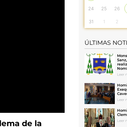
24
25
26
31
1
2
ÚLTIMAS NOT
Mons
Sanz
reali
Nomb
Leer n
Homil
Exeq
Cave
Leer n
Homil
Cleme
Leer n
 lema de la