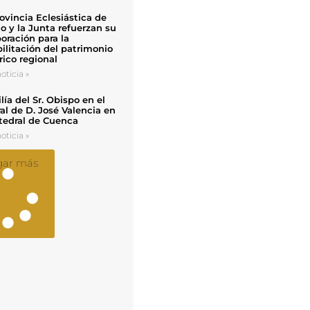
ovincia Eclesiástica de
o y la Junta refuerzan su
oración para la
ilitación del patrimonio
rico regional
oticia »
ía del Sr. Obispo en el
al de D. José Valencia en
tedral de Cuenca
oticia »
gar más