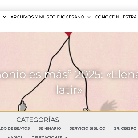
S
ARCHIVOS Y MUSEO DIOCESANO
CONOCE NUESTRA 
io es más” 2025: «Llena
latir»
CATEGORÍAS
ADO DE BEATOS
SEMINARIO
SERVICIO BIBLICO
SR. OBISPO
VARIOS
DELEGACIONES