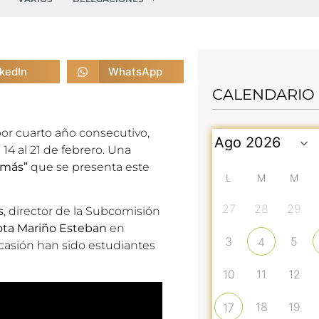
nkedIn
WhatsApp
CALENDARIO
por cuarto año consecutivo,
 14 al 21 de febrero. Una
 más”
que se presenta este
L
M
M
27
28
29
s
, director de la Subcomisión
ota Mariño Esteban
en
3
5
4
casión han sido estudiantes
10
11
12
18
19
17