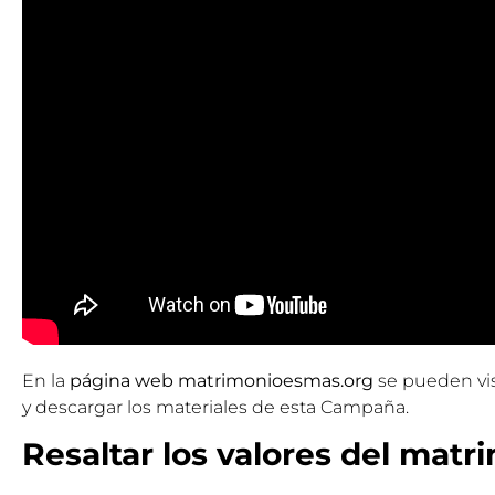
En la
página web
matrimonioesmas.org
se pueden vis
y
descargar los materiales de esta Campaña.
Resaltar los valores del matr