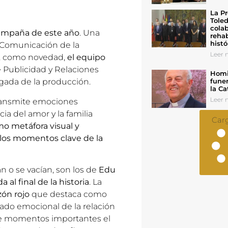
La Pr
Toled
colab
Campaña de este año
. Una
rehab
histó
 Comunicación de la
Leer n
o, como novedad,
el equipo
 Publicidad y Relaciones
Homil
gada de la producción.
funer
la Ca
Leer n
ansmite emociones
a del amor y la familia
Car
mo metáfora visual y
, los momentos clave de la
n o se vacían, son los de
Edu
al final de la historia
. La
ón rojo
que destaca como
tado emocional de la relación
ive momentos importantes el