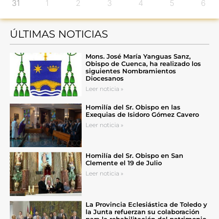
31
1
2
3
4
5
6
ÚLTIMAS NOTICIAS
Mons. José María Yanguas Sanz,
Obispo de Cuenca, ha realizado los
siguientes Nombramientos
Diocesanos
Leer noticia »
Homilía del Sr. Obispo en las
Exequias de Isidoro Gómez Cavero
Leer noticia »
Homilía del Sr. Obispo en San
Clemente el 19 de Julio
Leer noticia »
La Provincia Eclesiástica de Toledo y
la Junta refuerzan su colaboración
para la rehabilitación del patrimonio