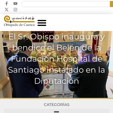
El Sr. Obispo inaugura y
bendice el Belén de la
Fundación Hospital de
Santiago instalado en la
Diputación
CATEGORÍAS