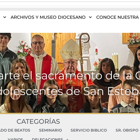
S
ARCHIVOS Y MUSEO DIOCESANO
CONOCE NUESTRA 
arte el sacramento de la
dolescentes de San Esteb
CATEGORÍAS
ADO DE BEATOS
SEMINARIO
SERVICIO BIBLICO
SR. OBISPO
VARIOS
DELEGACIONES