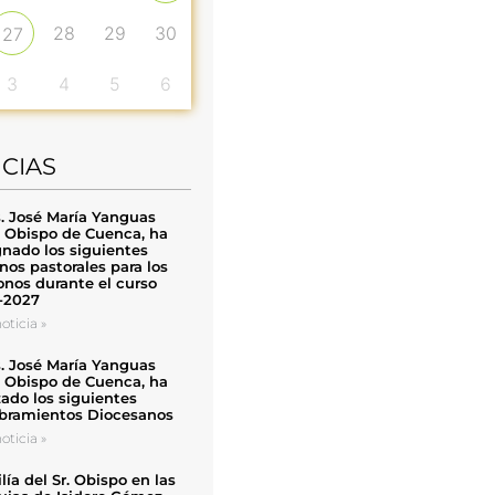
28
29
30
27
3
4
5
6
ICIAS
. José María Yanguas
, Obispo de Cuenca, ha
nado los siguientes
nos pastorales para los
nos durante el curso
-2027
oticia »
. José María Yanguas
, Obispo de Cuenca, ha
zado los siguientes
ramientos Diocesanos
oticia »
ía del Sr. Obispo en las