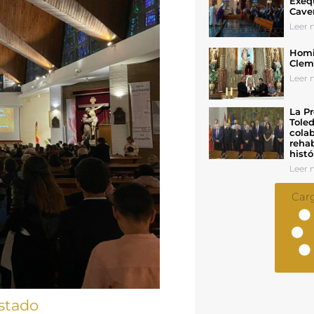
Exeq
Cave
Leer n
Homil
Cleme
Leer n
La Pr
Toled
colab
rehab
histó
Leer n
Car
stado