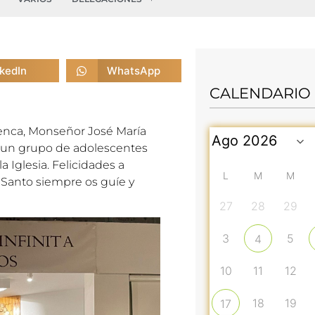
nkedIn
WhatsApp
CALENDARIO
Cuenca, Monseñor José María
a un grupo de adolescentes
a Iglesia. Felicidades a
L
M
M
u Santo siempre os guíe y
27
28
29
3
5
4
10
11
12
18
19
17