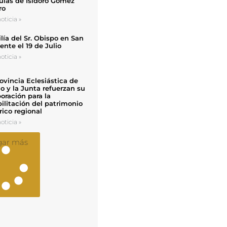
uias de Isidoro Gómez
ro
oticia »
ía del Sr. Obispo en San
nte el 19 de Julio
oticia »
ovincia Eclesiástica de
o y la Junta refuerzan su
oración para la
ilitación del patrimonio
rico regional
oticia »
gar más