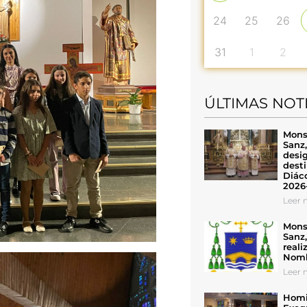
24
25
26
31
1
2
ÚLTIMAS NOT
Mons
Sanz
desig
desti
Diáco
2026
Leer n
Mons
Sanz
reali
Nomb
Leer n
Homil