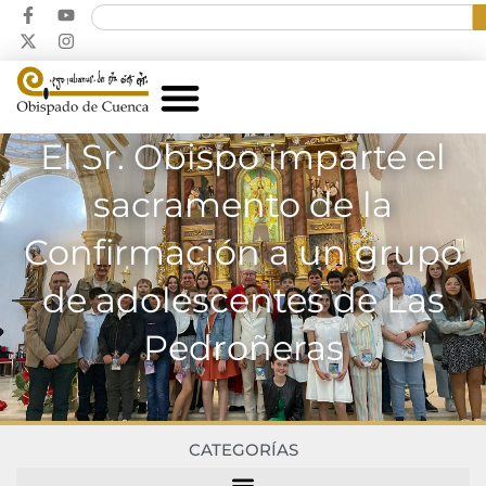
El Sr. Obispo imparte el
sacramento de la
Confirmación a un grupo
de adolescentes de Las
Pedroñeras
CATEGORÍAS