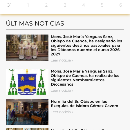
31
1
2
3
4
5
6
ÚLTIMAS NOTICIAS
Mons. José María Yanguas Sanz,
Obispo de Cuenca, ha designado los
siguientes destinos pastorales para
los Diáconos durante el curso 2026-
2027
Leer noticia »
Mons. José María Yanguas Sanz,
Obispo de Cuenca, ha realizado los
siguientes Nombramientos
Diocesanos
Leer noticia »
Homilía del Sr. Obispo en las
Exequias de Isidoro Gómez Cavero
Leer noticia »