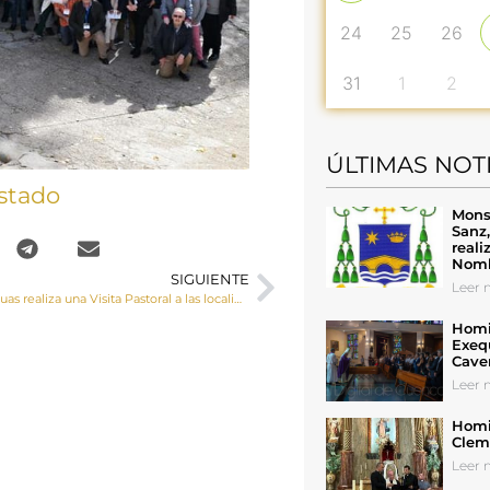
24
25
26
31
1
2
ÚLTIMAS NOT
stado
Mons
Sanz
reali
Nomb
SIGUIENTE
Leer n
Monseñor Yanguas realiza una Visita Pastoral a las localidades de Villar de Olalla y Valdeganga
Homil
Exeq
Cave
Leer n
Homil
Cleme
Leer n