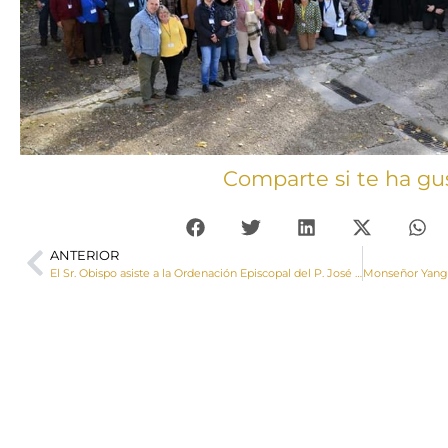
Comparte si te ha gu
ANTERIOR
El Sr. Obispo asiste a la Ordenación Episcopal del P. José María Avendaño Perea, Obispo titular de lliberi y auxiliar de Getafe