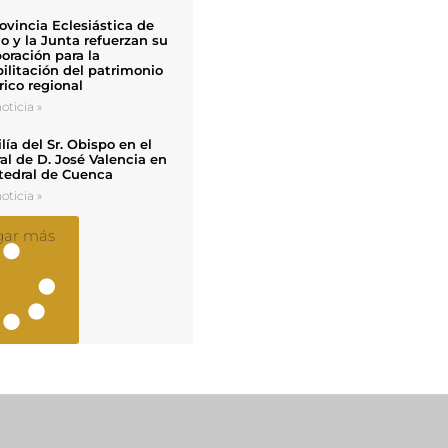
ovincia Eclesiástica de
o y la Junta refuerzan su
oración para la
ilitación del patrimonio
rico regional
oticia »
ía del Sr. Obispo en el
al de D. José Valencia en
tedral de Cuenca
oticia »
gar más