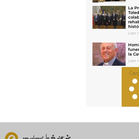
La Pr
Toled
colab
rehab
histó
Leer n
Homil
funer
la Ca
Leer n
Car