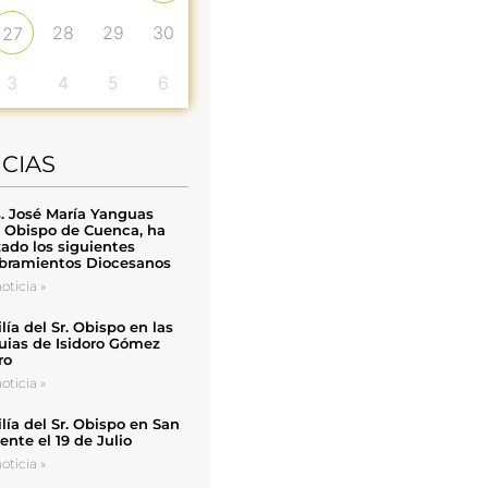
28
29
30
27
3
4
5
6
ICIAS
. José María Yanguas
, Obispo de Cuenca, ha
zado los siguientes
ramientos Diocesanos
oticia »
ía del Sr. Obispo en las
uias de Isidoro Gómez
ro
oticia »
ía del Sr. Obispo en San
nte el 19 de Julio
oticia »