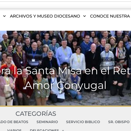
S
ARCHIVOS Y MUSEO DIOCESANO
CONOCE NUESTRA 
bra la Santa Misa en el Re
Amor Conyugal
CATEGORÍAS
ADO DE BEATOS
SEMINARIO
SERVICIO BIBLICO
SR. OBISPO
VARIOS
DELEGACIONES