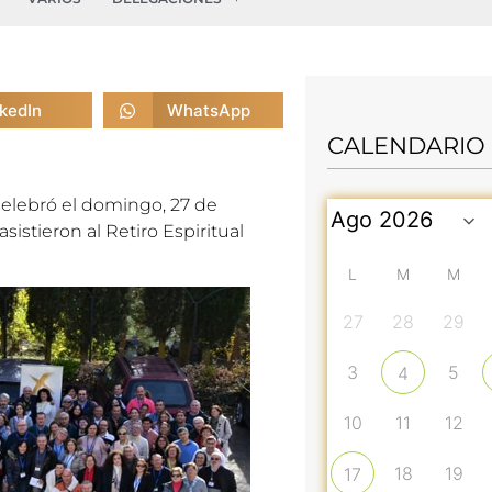
nkedIn
WhatsApp
CALENDARIO
elebró el domingo, 27 de
istieron al Retiro Espiritual
L
M
M
27
28
29
3
5
4
10
11
12
18
19
17