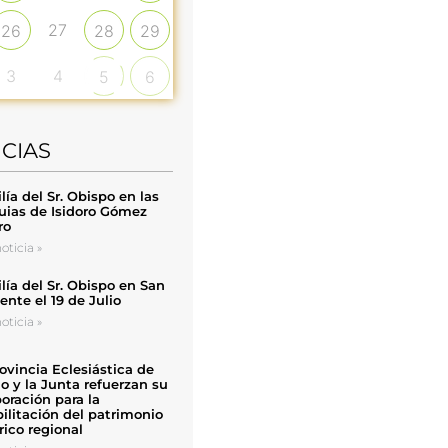
27
26
28
29
3
4
5
6
ICIAS
ía del Sr. Obispo en las
uias de Isidoro Gómez
ro
oticia »
ía del Sr. Obispo en San
nte el 19 de Julio
oticia »
ovincia Eclesiástica de
o y la Junta refuerzan su
oración para la
ilitación del patrimonio
rico regional