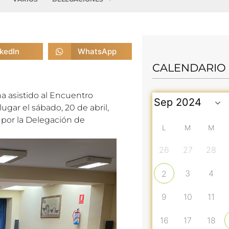
nkedIn
WhatsApp
CALENDARIO
a asistido al Encuentro
ugar el sábado, 20 de abril,
 por la Delegación de
L
M
M
26
27
28
3
4
2
9
10
11
16
17
18