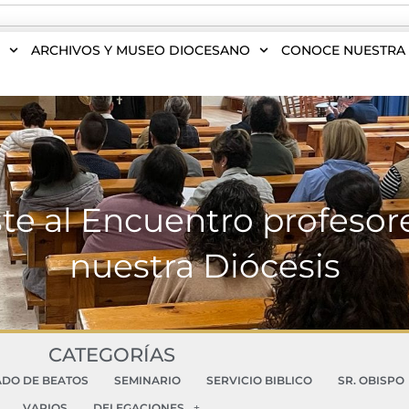
S
ARCHIVOS Y MUSEO DIOCESANO
CONOCE NUESTRA 
iste al Encuentro profesor
nuestra Diócesis
CATEGORÍAS
ADO DE BEATOS
SEMINARIO
SERVICIO BIBLICO
SR. OBISPO
VARIOS
DELEGACIONES