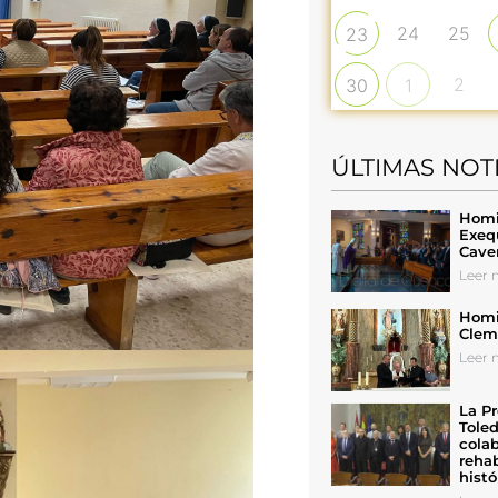
24
25
23
2
30
1
ÚLTIMAS NOT
Homil
Exeq
Cave
Leer n
Homil
Cleme
Leer n
La Pr
Toled
colab
rehab
histó