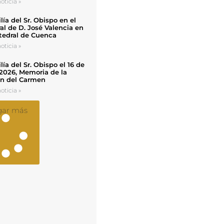
oticia »
ía del Sr. Obispo en el
al de D. José Valencia en
tedral de Cuenca
oticia »
ía del Sr. Obispo el 16 de
 2026, Memoria de la
en del Carmen
oticia »
gar más