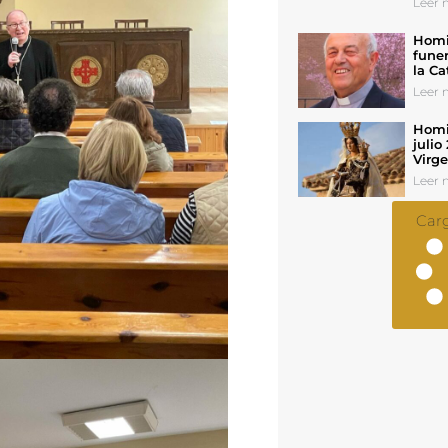
Leer n
Homil
funer
la Ca
Leer n
Homil
julio
Virg
Leer n
Car