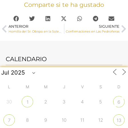
Comparte si te ha gustado
ANTERIOR
SIGUIENTE
Homilía del Sr. Obispo en la Solemnidad de la Santísima Trinidad
Confirmaciones en Las Pedroñeras
CALENDARIO
L
M
M
J
V
S
D
30
2
3
4
5
1
6
8
9
10
11
12
7
13