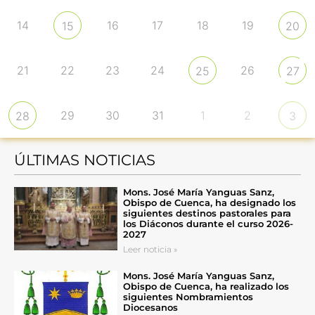
14
16
17
18
19
15
20
21
22
23
24
26
25
27
29
30
31
1
2
28
3
ÚLTIMAS NOTICIAS
Mons. José María Yanguas Sanz,
Obispo de Cuenca, ha designado los
siguientes destinos pastorales para
los Diáconos durante el curso 2026-
2027
Leer noticia »
Mons. José María Yanguas Sanz,
Obispo de Cuenca, ha realizado los
siguientes Nombramientos
Diocesanos