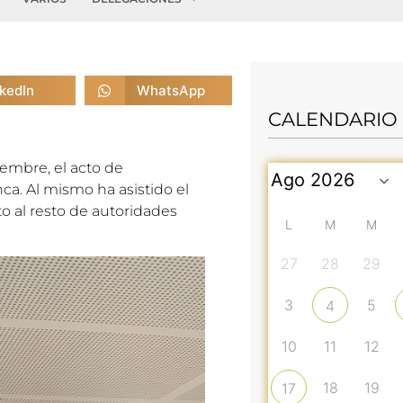
nkedIn
WhatsApp
CALENDARIO
iembre, el acto de
ca. Al mismo ha asistido el
 al resto de autoridades
L
M
M
27
28
29
3
5
4
10
11
12
18
19
17