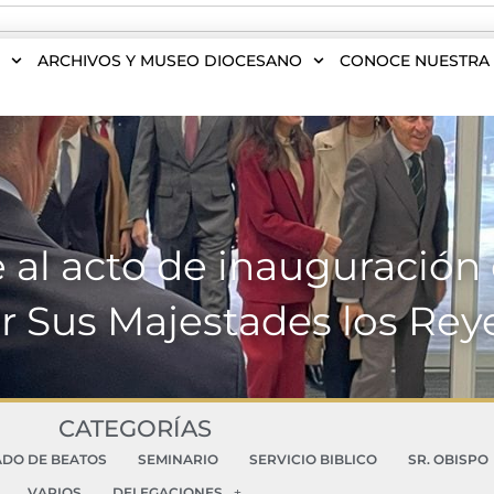
S
ARCHIVOS Y MUSEO DIOCESANO
CONOCE NUESTRA 
te al acto de inauguración
r Sus Majestades los Re
CATEGORÍAS
ADO DE BEATOS
SEMINARIO
SERVICIO BIBLICO
SR. OBISPO
VARIOS
DELEGACIONES