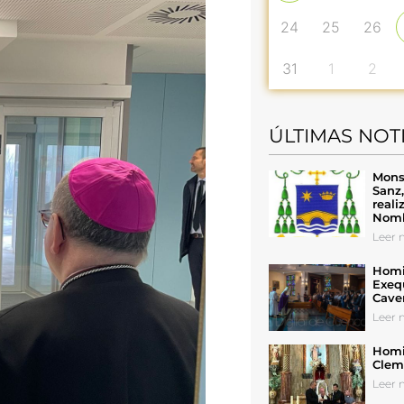
24
25
26
31
1
2
ÚLTIMAS NOT
Mons
Sanz
reali
Nomb
Leer n
Homil
Exeq
Cave
Leer n
Homil
Cleme
Leer n