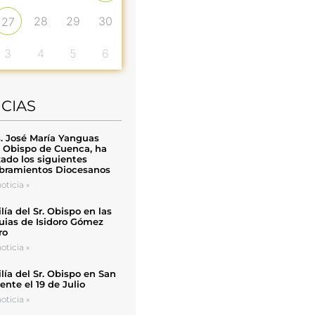
28
29
30
27
3
4
5
6
ICIAS
. José María Yanguas
, Obispo de Cuenca, ha
zado los siguientes
ramientos Diocesanos
oticia »
ía del Sr. Obispo en las
uias de Isidoro Gómez
ro
oticia »
ía del Sr. Obispo en San
nte el 19 de Julio
oticia »