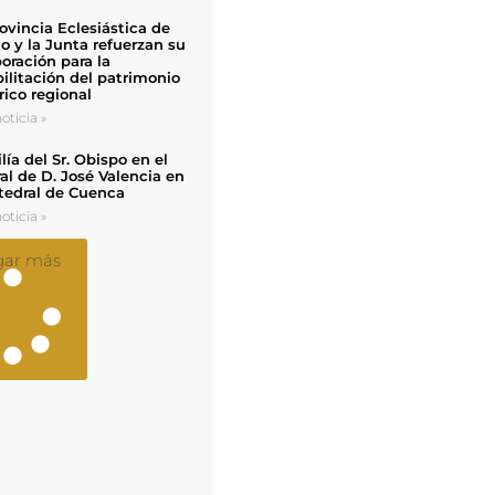
ovincia Eclesiástica de
o y la Junta refuerzan su
oración para la
ilitación del patrimonio
rico regional
oticia »
ía del Sr. Obispo en el
al de D. José Valencia en
tedral de Cuenca
oticia »
gar más