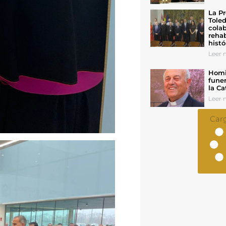
La Pr
Toled
colab
rehab
histó
Leer n
Homil
funer
la Ca
Leer n
Car