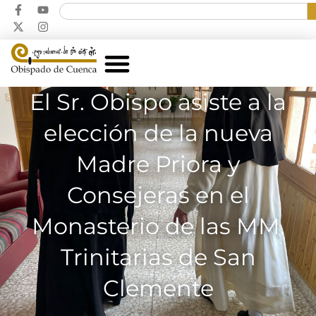
El Sr. Obispo asiste a la
elección de la nueva
Madre Priora y
Consejeras en el
Monasterio de las MM.
Trinitarias de San
Clemente