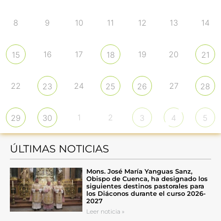
8
9
10
11
12
13
14
16
17
19
20
15
18
21
22
24
27
23
25
26
28
1
2
29
30
3
4
5
ÚLTIMAS NOTICIAS
Mons. José María Yanguas Sanz,
Obispo de Cuenca, ha designado los
siguientes destinos pastorales para
los Diáconos durante el curso 2026-
2027
Leer noticia »