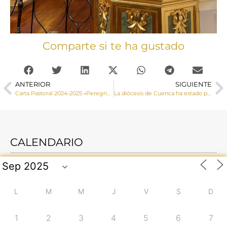
Comparte si te ha gustado
ANTERIOR
SIGUIENTE
Carta Pastoral 2024-2025 «Peregrinos de Esperanza» del Obispo de Cuenca, Monseñor José María Yanguas
La diócesis de Cuenca ha estado presente en las Jornadas de Religiosidad Popular organizadas por la Conferencia Episcopal en Mérida.
CALENDARIO
L
M
M
J
V
S
D
1
2
3
4
5
6
7