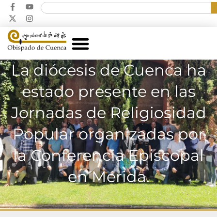
La diócesis de Cuenca ha
estado presente en las
Jornadas de Religiosidad
Popular organizadas por
la Conferencia Episcopal
en Mérida.