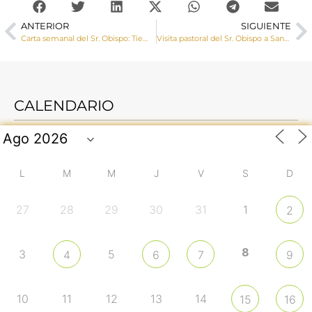
ANTERIOR
SIGUIENTE
Carta semanal del Sr. Obispo: Tiempo de Adviento
Visita pastoral del Sr. Obispo a Santa María de los Llanos y Las Mesas
CALENDARIO
L
M
M
J
V
S
D
27
28
29
30
31
1
2
8
3
5
4
6
7
9
10
11
12
13
14
15
16