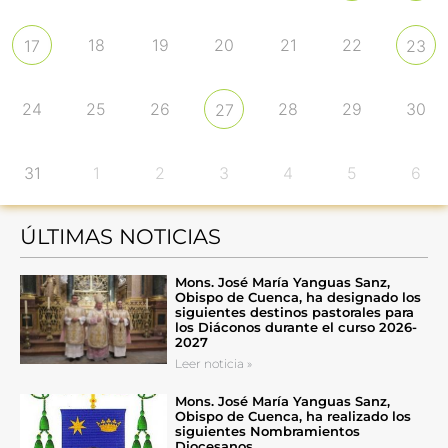
18
19
20
21
22
17
23
24
25
26
28
29
30
27
31
1
2
3
4
5
6
ÚLTIMAS NOTICIAS
Mons. José María Yanguas Sanz,
Obispo de Cuenca, ha designado los
siguientes destinos pastorales para
los Diáconos durante el curso 2026-
2027
Leer noticia »
Mons. José María Yanguas Sanz,
Obispo de Cuenca, ha realizado los
siguientes Nombramientos
Diocesanos