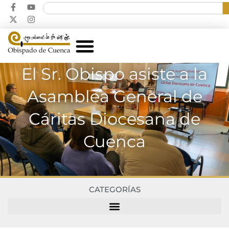
El Sr. Obispo asiste a la
Asamblea General de
Cáritas Diocesana de
Cuenca
CATEGORÍAS