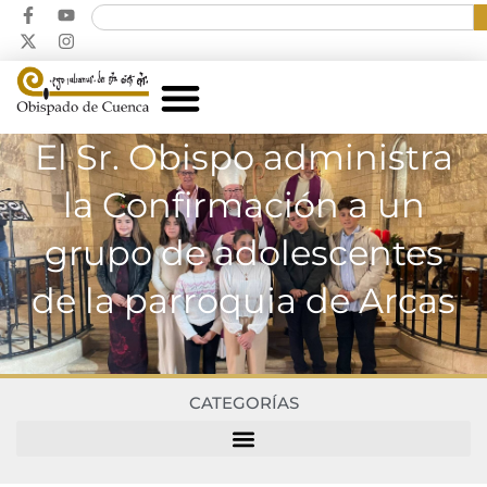
El Sr. Obispo administra
la Confirmación a un
grupo de adolescentes
de la parroquia de Arcas
CATEGORÍAS